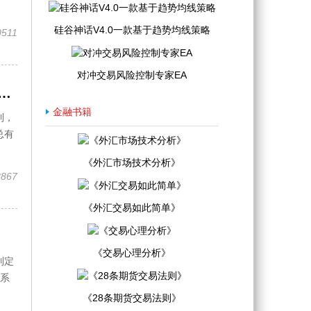
硅谷神话V4.0一款基于趋势均线策略
0511
对冲交易风险控制专家EA
5现货黄金|伦敦金行情解析，期货原油走势今日操作建议
金融书籍
利，
总有
《外汇市场技术分析》
8867
《外汇交易如此简单》
《交易心理分析》
制定
现系
《28条期货交易法则》