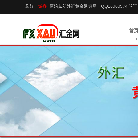
您好：
游客
原始点差外汇黄金返佣网！QQ16909974 验
首页