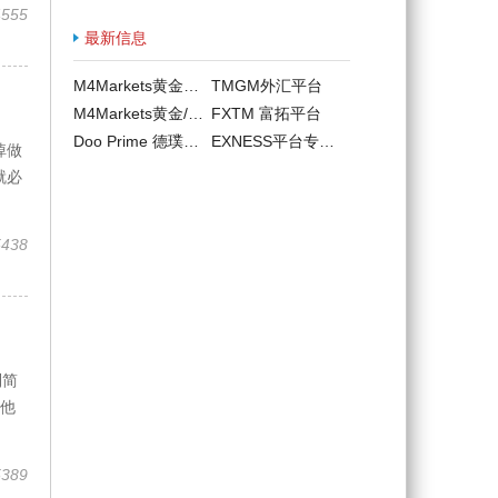
4555
最新信息
M4Markets黄金外汇交易平台
TMGM外汇平台
M4Markets黄金/原油/外汇/指数/数
FXTM 富拓平台
Doo Prime 德璞外汇平台
EXNESS平台专业账户
掉做
就必
5438
到简
他
5389