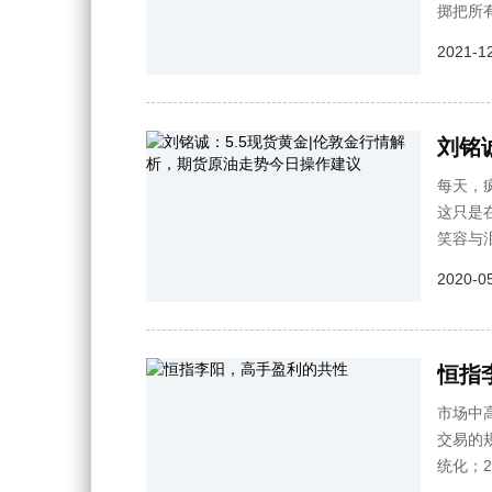
掷把所
2021-12
每天，
这只是
笑容与
2020-05
恒指
市场中
交易的
统化；​