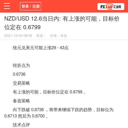
登录 / 注册
NZD/USD 12.6当日内: 有上涨的可能，目标价
首页
新闻
观点
货币
学院
位定在 0.6799
平台
指标EA
书籍
视频
2021-12-06 08:58
来源：
作者：佚名
纽元兑美元可能上涨29 - 43点
转折点为
0.6736
交易策略
有上涨的可能，目标价位定在 0.6799 。
备选策略
向下跌破 0.6736 ，将带来继续下跌的趋势，目标位为
0.6713 然后为 0.6700 。
技术点评