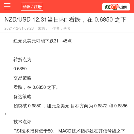
登录 / 注册
NZD/USD 12.31当日内: 看跌，在 0.6850 之下
首页
新闻
观点
货币
学院
2021-12-31 09:23
来源：
作者：佚名
平台
指标EA
书籍
视频
纽元兑美元可能下跌31 - 45点
转折点为
0.6850
交易策略
看跌，在 0.6850 之下。
备选策略
如突破 0.6850 ，纽元兑美元 目标方向为 0.6872 和 0.6886
。
技术点评
RSI
技术指标
低于50。 MACD技术指标处在其信号线之下