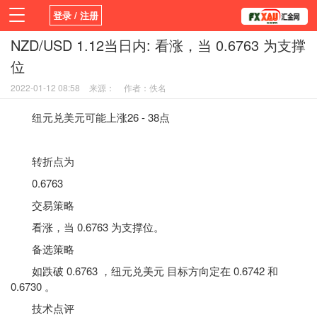
登录 / 注册
NZD/USD 1.12当日内: 看涨，当 0.6763 为支撑
首页
新闻
观点
货币
学院
位
平台
指标EA
书籍
视频
2022-01-12 08:58
来源：
作者：佚名
纽元兑美元可能上涨26 - 38点
转折点为
0.6763
交易策略
看涨，当 0.6763 为支撑位。
备选策略
如跌破 0.6763 ，纽元兑美元 目标方向定在 0.6742 和
0.6730 。
技术点评