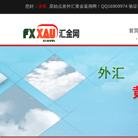
您好：
游客
原始点差外汇黄金返佣网！QQ16909974 验
首页