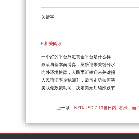
关键字
相关阅读
一个好的平台外汇黄金平台是什么样
政策与基本面博弈，英镑迎来关键分水
内外环境博弈，人民币汇率迎来关键拐
人民币汇率企稳回升，后市走势如何演
美联储政策动向，决定美元后续涨跌节
上一条：
NZD/USD 7.13当日内: 看涨，当 0
为支撑位，目标定在0.6179