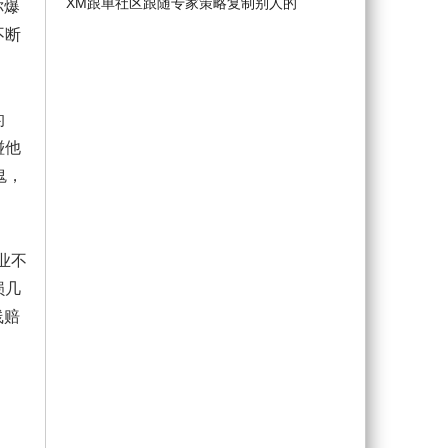
XM跟单社区跟随专家策略复制别人的
你爆
不断
的
碰他
鬼，
业不
损几
线赔