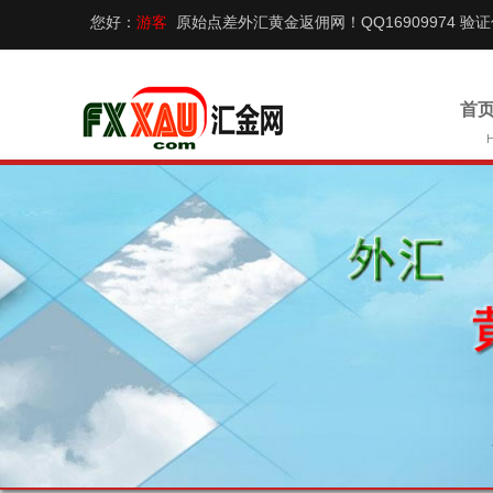
您好：
游客
原始点差外汇黄金返佣网！QQ16909974 验
首页