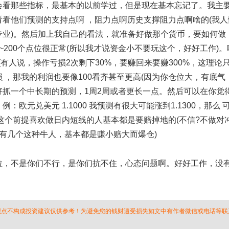
看那些指标，最基本的以前学过，但是现在基本忘记了。我主
看他们预测的支持点啊 ，阻力点啊历史支撑阻力点啊啥的(我人
专业)。然后加上我自己的看法，就准备好做那个货币，要如何做
200个点位很正常(所以我才说资金小不要玩这个，好好工作)。
有人说，操作亏损2次剩下30%，要赚回来要赚300%，这理论
损 ，那我的利润也要像100看齐甚至更高(因为你仓位大，有底气
最好抓一个中长期的预测，1周2周或者更长一点。然后可以在你觉
欧元兑美元 1.1000 我预测有很大可能涨到1.1300，那么 
这个前提喜欢做日内短线的人基本都是要赔掉地的(不信?不做对
有几个这种牛人，基本都是赚小赔大而爆仓)
，不是你们不行，是你们抗不住，心态问题啊。好好工作，没
 观点不构成投资建议仅供参考！为避免您的钱财遭受损失如文中有作者微信或电话等联