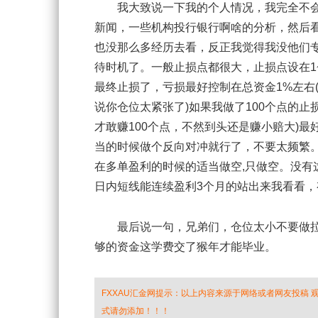
我大致说一下我的个人情况，我完全不会
新闻，一些机构投行银行啊啥的分析，然后看
也没那么多经历去看，反正我觉得我没他们
待时机了。一般止损点都很大，止损点设在1~
最终止损了，亏损最好控制在总资金1%左右(
说你仓位太紧张了)如果我做了100个点的止
才敢赚100个点，不然到头还是赚小赔大)
当的时候做个反向对冲就行了，不要太频繁。例：
在多单盈利的时候的适当做空,只做空。没有
日内短线能连续盈利3个月的站出来我看看，
最后说一句，兄弟们，仓位太小不要做拉
够的资金这学费交了猴年才能毕业。
FXXAU汇金网提示：以上内容来源于网络或者网友投稿
式请勿添加！！！