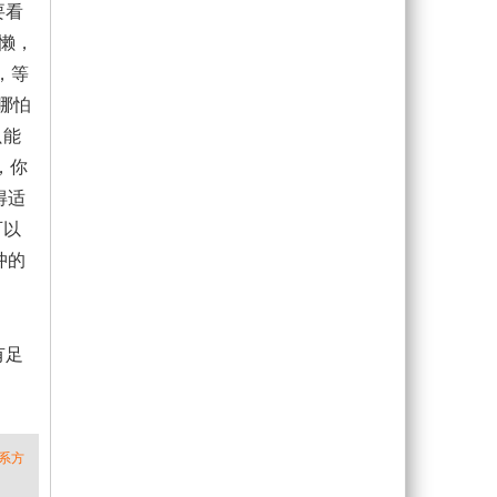
要看
懒，
，等
哪怕
只能
，你
得适
可以
冲的
有足
系方