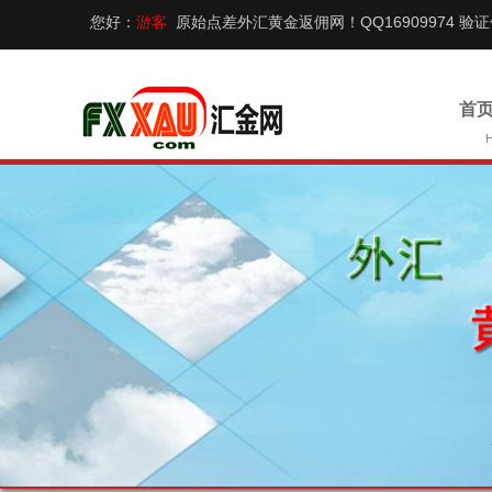
您好：
游客
原始点差外汇黄金返佣网！QQ16909974 验
首页