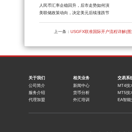
人民币汇率企稳回升，后市走势如何演
美联储政策动向，决定美元后续涨跌节
上一条：
USGFX联准国际开户流程详解(图
关于我们
相关业务
交易系
公司简介
新闻中心
MT4技
服务介绍
货币分析
MT5技
代理加盟
外汇培训
EA智