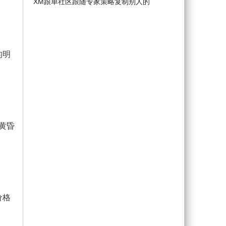
XM跟单社区跟随专家策略复制别人的
的明
黄昏
价格