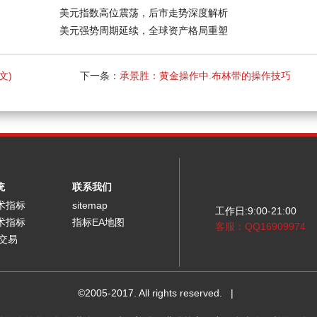
美元指数高位震荡，后市走势深度解析
美元强势周期延续，全球资产格局重塑
文)
下一条：
承景胜：黄金操作中.布林带的操作技巧
统
联系我们
术指标
sitemap
工作日:9:00-21:00
术指标
指标EA地图
客服：QQ16909974
能交易
©2005-2017. All rights reserved.
|