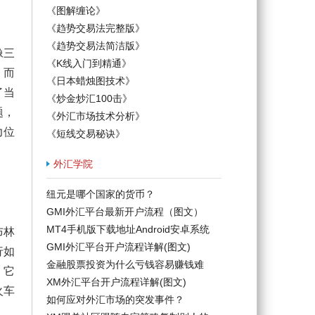
《图解缠论》
《趋势交易法完整版》
《趋势交易法简洁版》
像三
《K线入门到精通》
，而
《日本蜡烛图技术》
了当
《炒金炒汇100击》
题，
《外汇市场技术分析》
力位
《短线交易秘诀》
外汇学院
纽元是哪个国家的货币？
GMI外汇平台最新开户流程（图文）
MT4手机版下载地址Android安卓系统
布林
GMI外汇平台开户流程详解(图文)
行如
金融股票投资为什么亏钱容易赚钱难
，它
XM外汇平台开户流程详解(图文)
火车
如何应对外汇市场的突发事件？