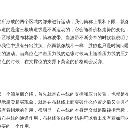
所形成的两个区域内部来进行运动，我们简称上限和下限，就
车道的是这三根轨道线是不断运动的，它会随着价格走势的变化
个区域就是布林波带，简称波带。当波带不断变窄的时候就说明
来我往中没有分出胜负，然而就像战斗一样，胜败也只是时间问
大的波动。当高位点冲击压力线的边缘时候马上随着压力线的压
线点的时候，在支撑位的支撑下黄金的价格就会反弹。
一个简单额介绍，首先就是布林线的支撑和压力位置，也就是
显示超卖超买现象，就是在布林线上面突破什么位置之后又会进
线有着指示的作用，很明显，布林线的本身定义就是路径指示标
后布林线的通道作用，布林线依自身的结构可以看出来有着如同
重要的一个作用。