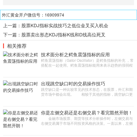
外汇黄金开户微信号：16909974
上一篇：
股票KDJ指标实战技巧之低位金叉买入机会
下一篇：
股票卖出形态KDJ指标K线和D线高位死叉
相关推荐
技术面分析之鳄鱼震荡指标的应用
鳄鱼震荡指标（Gator Oscillator）是鳄鱼指标的补充 ，常
搭配在一起使用。鳄鱼震荡指标能用来表示趋势的强弱程
度，但不能表示涨跌。 认识鳄鱼震荡指标 鳄鱼震荡指标
与鳄鱼指标非常
出现跳空缺口时的交易操作技巧
跳空缺口是一种比较常见的技术形态，在股票，外汇和期
货市场中都会出现。 相较于其他的指标，跳空缺口更
容易识别，对于大部分交易者来说，是非常好的交易机
会，而且操作也很简单。好
你是左侧交易还是右侧交易？看完豁然开朗！
金融市场股票、期货等技术分析操作时，左侧交易与
右侧交易属于市场不同投资风格的决策。一直以来，左侧
交易和右侧交易就像交易江湖两大门派，两派之间一直恩
怨不断，难分伯仲。