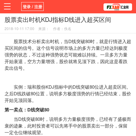
登录 / 注册
股票卖出时机KDJ指标D线进入超买区间
首页
新闻
观点
货币
学院
2018-10-11 17:00
来源：
作者：佚名
平台
指标EA
书籍
视频
股票技术分析卖出时机，当D线突破80时，就是行情进入超
买区间的信号。这个信号说明市场上的多方力量已经达到极度
强势的状态，不过这种强势状态可能难以持续。一旦多方力量
开始衰退，空方力量增强，股价就将见顶下跌，因此这是看跌
卖出信号。
实例：瑞和股份KDJ指标中的D线突破80位进入超卖区间。
之后D线跌破80位置，说明多方极度强势的行情已经结束，股价
开始见顶回落。
第一卖点：D线突破80
当D线突破80时，说明多方力量极度强势，已经有了盛极而
衰的迹象，此时投资者可以先将手中的股票卖出一部分，保留
一定仓位继续观望。