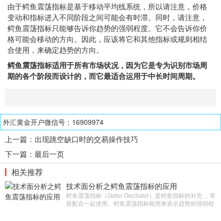
由于鳄鱼震荡指标是基于移动平均线系统，所以请注意，价格
变动和指标进入不同阶段之间可能会有时滞。同时，请注意，
鳄鱼震荡指标只能够告诉你趋势的强弱程度。它不会告诉你价
格可能会移动的方向。因此，应该将它和其他指标或规则相结
合使用，来确定趋势的方向。
鳄鱼震荡指标适用于所有市场状况，因为它是专为识别市场周
期的各个阶段而设计的，而它最适合运用于中长时间周期。
外汇黄金开户微信号：16909974
上一篇：
出现跳空缺口时的交易操作技巧
下一篇：
最后一页
相关推荐
技术面分析之鳄鱼震荡指标的应用
鳄鱼震荡指标（Gator Oscillator）是鳄鱼指标的补充 ，常
搭配在一起使用。鳄鱼震荡指标能用来表示趋势的强弱程
度，但不能表示涨跌。 认识鳄鱼震荡指标 鳄鱼震荡指标
与鳄鱼指标非常