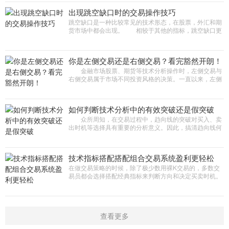
出现跳空缺口时的交易操作技巧
跳空缺口是一种比较常见的技术形态，在股票，外汇和期
货市场中都会出现。 相较于其他的指标，跳空缺口更
容易识别，对于大部分交易者来说，是非常好的交易机
会，而且操作也很简单。好
你是左侧交易还是右侧交易？看完豁然开朗！
金融市场股票、期货等技术分析操作时，左侧交易与
右侧交易属于市场不同投资风格的决策。一直以来，左侧
交易和右侧交易就像交易江湖两大门派，两派之间一直恩
怨不断，难分伯仲。
如何判断技术分析中的有效突破还是假突破
众所周知，在交易过程中，趋向线的突破对买入、卖
出时机等选择具有重要的分析意义。因此，搞清趋向线何
时突破，是有效的突破还是非有效的突破，于投资者而言
是至关重要的。 本
技术指标搭配搭配组合交易系统盈利更轻松
在做交易策略的时候，除了极少数用裸K交易的，多数交
易员都会选择搭配经典指标来判断方向和决定买卖时机。
了解部分经典指标的特点 KDJ指标是为了追求短线操作的
安全度而设计的
查看更多