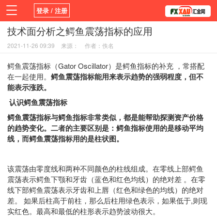
登录 / 注册
技术面分析之鳄鱼震荡指标的应用
首页
新闻
观点
货币
学院
2021-11-26 09:39
来源：
作者：佚名
平台
指标EA
书籍
视频
鳄鱼震荡指标（Gator Oscillator）是鳄鱼指标的补充 ，常搭配
在一起使用。
鳄鱼震荡指标能用来表示趋势的强弱程度，但不
能表示涨跌。
认识鳄鱼震荡指标
鳄鱼震荡指标与鳄鱼指标非常类似，都是能帮助探测资产价格
的趋势变化。二者的主要区别是：鳄鱼指标使用的是移动平均
线，而鳄鱼震荡指标用的是柱状图。
该震荡由零度线和两种不同颜色的柱线组成。在零线上部鳄鱼
震荡表示鳄鱼下颚和牙齿（蓝色和红色均线）的绝对差 。在零
线下部鳄鱼震荡表示牙齿和上唇（红色和绿色的均线）的绝对
差。 如果后柱高于前柱，那么后柱用绿色表示，如果低于,则现
实红色。最高和最低的柱形表示趋势波动很大。