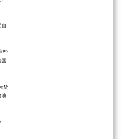
买自
这些
些国
际货
的地
企