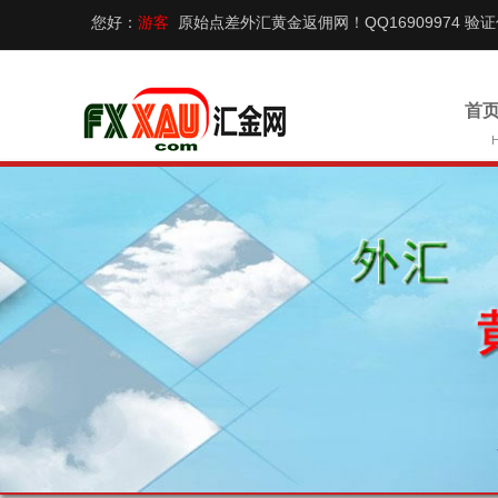
您好：
游客
原始点差外汇黄金返佣网！QQ16909974 验
首页