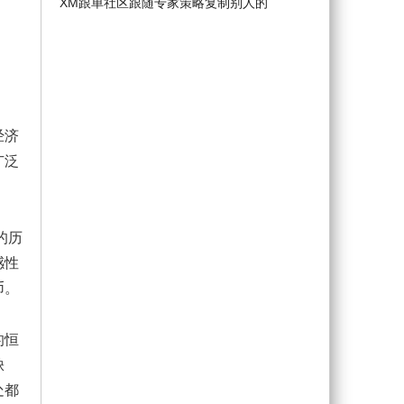
XM跟单社区跟随专家策略复制别人的
经济
广泛
的历
感性
币。
的恒
缺
处都