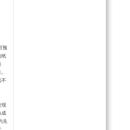
可预
的纸
美
性。
远不
使现
换成
的兑
元、