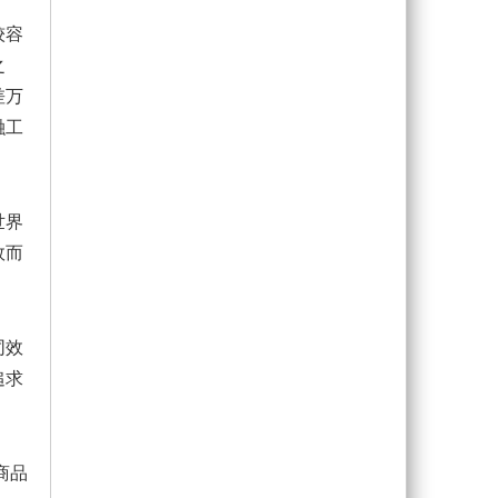
较容
之
差万
融工
世界
效而
同效
追求
商品