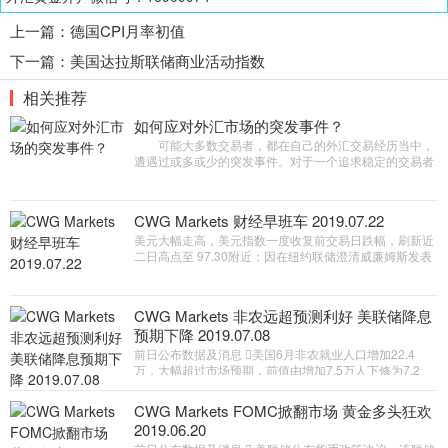
上一篇：
德国CPI月率初值
下一篇：
美国达拉斯联储商业活动指数
相关推荐
如何应对外汇市场的突发事件？
可能大多数交易者，都在自己的外汇交易经历当中，
遭遇过或多或少的突发事件。对于一个追求稳定的交易者
来说，突发事件是自己不愿遭遇，却也无从避免的。在外
汇市场当中，突发事件
CWG Markets 财经早班车 2019.07.22
美元大幅走高，美元指数一度收复前交易日跌幅，刷新近
二日高点至 97.30附近；因在纽约联储澄清威廉姆斯发表
的鸽派言论之后，对美联 储将于7月以大于预期的50个基
点幅度降息的担忧消退。黄金冲高回 落，当日下跌达30
美元左右 前日公布数据及消息 美联储布拉德：倾向于在
CWG Markets 非农远超预测利好 美联储降息
接下来的议息会议中降息25个基点， 并不认为美联储进
预期下降 2019.07.08
入“降息周期”。  美联储罗森格伦：在经济运行良好之
际，不需要降息，预防 式降息并不是无成本的，并警告金
前日公布数据及消息 美国6月非农就业人口增加22.4
融稳定的风险。  美联储7月降息25个基点至2.00%-2.25
万，大幅超过市场预期，前值由增加7.5万人下修为7.2
万。美国失业率升至3.7%，预期和前值都是3.6%。 特
朗普连发推特仍不忘敦促美联储降息，称美联储降息将有
CWG Markets FOMC掀翻市场 黄金多头狂欢
助于经济。 美联储7月降息25个基点至2.00%-2.25%的
2019.06.20
概率由74.5%上升至91%，降息50个基点的概率由25.6%