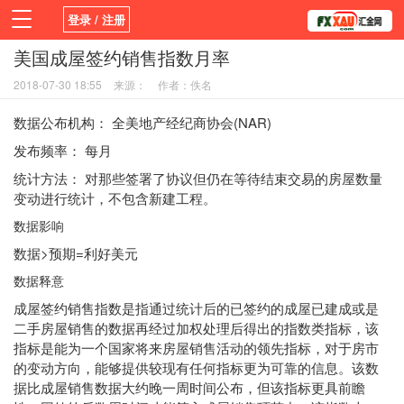
登录 / 注册
美国成屋签约销售指数月率
首页
新闻
观点
货币
学院
2018-07-30 18:55
来源：
作者：佚名
平台
指标EA
书籍
视频
数据公布机构： 全美地产
经纪商
协会(NAR)
发布频率： 每月
统计方法： 对那些签署了协议但仍在等待结束交易的房屋数量
变动进行统计，不包含新建工程。
数据影响
数据>预期=利好美元
数据释意
成屋签约销售指数是指通过统计后的已签约的成屋已建成或是
二手房屋销售的数据再经过加权处理后得出的指数类指标，该
指标是能为一个国家将来房屋销售活动的领先指标，对于房市
的变动方向，能够提供较现有任何指标更为可靠的信息。该数
据比成屋销售数据大约晚一周时间公布，但该指标更具前瞻