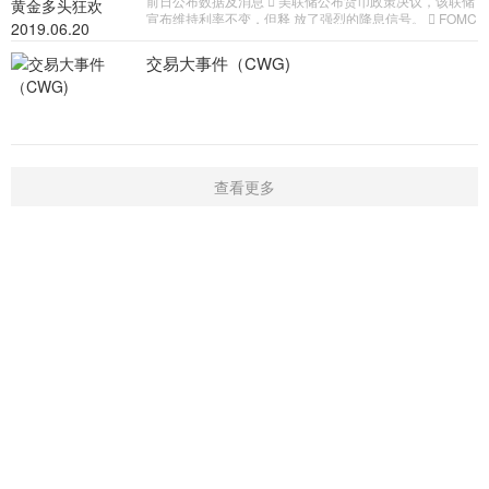
前日公布数据及消息  美联储公布货币政策决议，该联储
下降至9%。 美联储主席鲍威尔本周周三和周四在国会证
宣布维持利率不变，但释 放了强烈的降息信号。  FOMC
词，市场正在寻找有关下次降息时机和速度的线索。 国
在政策声明中删除“耐心”一词。这一描述是美联储 今年早
际货币基金组织总裁拉加德将担任下届的欧洲央行行长。
些时候政策“转向”的一个关键部分，向市场发出了 一个更
交易大事件（CWG)
为温和的利率政策信号。  美联储利率决议出炉之后，美
联储7月降息25个基点至 2.00%-2.25%的概率由此前的
61.4%升至83.7%。  英国保守党党魁第三轮投票结果出
炉，约翰逊依旧领先。  周四投资者将迎来日本央行和英
国央行利率决议，预计将再 引发市场行情
查看更多
首页
新闻
学院
指标
触屏版
|
电脑版
Copyright © 2016-2019 开户微信：16909974