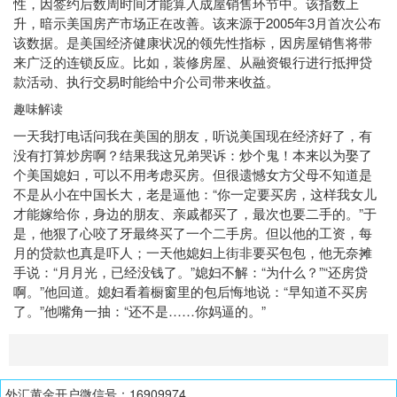
性，因签约后数周时间才能算入成屋销售环节中。该指数上
升，暗示美国房产市场正在改善。该来源于2005年3月首次公布
该数据。是美国经济健康状况的领先性指标，因房屋销售将带
来广泛的连锁反应。比如，装修房屋、从融资银行进行抵押贷
款活动、执行交易时能给中介公司带来收益。
趣味解读
一天我打电话问我在美国的朋友，听说美国现在经济好了，有
没有打算炒房啊？结果我这兄弟哭诉：炒个鬼！本来以为娶了
个美国媳妇，可以不用考虑买房。但很遗憾女方父母不知道是
不是从小在中国长大，老是逼他：“你一定要买房，这样我女儿
才能嫁给你，身边的朋友、亲戚都买了，最次也要二手的。”于
是，他狠了心咬了牙最终买了一个二手房。但以他的工资，每
月的贷款也真是吓人；一天他媳妇上街非要买包包，他无奈摊
手说：“月月光，已经没钱了。”媳妇不解：“为什么？”“还房贷
啊。”他回道。媳妇看着橱窗里的包后悔地说：“早知道不买房
了。”他嘴角一抽：“还不是……你妈逼的。”
外汇黄金开户微信号：16909974