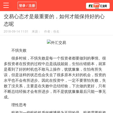
登录 / 注册
交易心态才是最重要的，如何才能保持好的心
首页
新闻
观点
货币
学院
态呢
平台
指标EA
书籍
视频
2018-09-14 11:01
来源：
作者：佚名
不惧失败
很多时候，不惧失败是每一个投资者都要做到的事情。很
多投资者在投资的过程中总是战战兢兢，生怕出错赔本，就算
是看到了好的时机也不敢马上操作，犹犹豫豫，生怕有所失
误，但是这样的状态也会失去了很多原本大好的机会，投资的
水平也不会有所进步。因此在投资中，一定不要害怕失败，失
败了没关系，主要是在失败中总结经验，下次做的更好，只有
不断总结经验才会有所进步，而不是犹犹豫豫最后只能一事无
成。
理性思考
投资与一些投机性质的赌博最为不同的是，投资需要投资