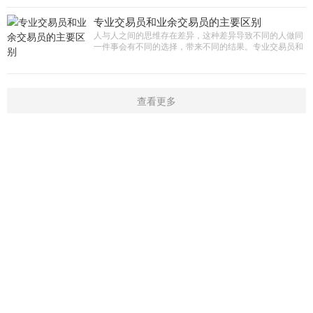
无论你有多久的交
专业交易员和业余交易员的主要区别
人与人之间的思维存在差异，这种差异导致不同的人做同
一件事会有不同的选择，带来不同的结果。专业交易员和
业余交易员都在做交易，但交易行为和交易态度却有很大
的不同。 专业VS
查看更多
首页
新闻
学院
指标
触屏版
|
电脑版
Copyright © 2016-2019 开户微信：16909974