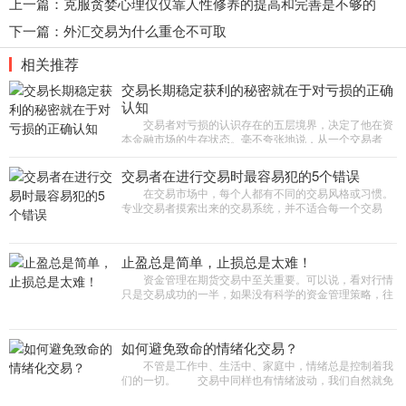
上一篇：
克服贪婪心理仅仅靠人性修养的提高和完善是不够的
下一篇：
外汇交易为什么重仓不可取
相关推荐
交易长期稳定获利的秘密就在于对亏损的正确
认知
交易者对亏损的认识存在的五层境界，决定了他在资
本金融市场的生存状态。毫不夸张地说，从一个交易者
对“亏损”的认识境界，就完全能够看出这个交易者的交易
境界。
交易者在进行交易时最容易犯的5个错误
在交易市场中，每个人都有不同的交易风格或习惯。
专业交易者摸索出来的交易系统，并不适合每一个交易
者。如果盲目套用他们的交易系统，反而不利于自己的交
易。那么，交易者在进
止盈总是简单，止损总是太难！
资金管理在期货交易中至关重要。可以说，看对行情
只是交易成功的一半，如果没有科学的资金管理策略，往
往就会和成功失之交臂。许多交易者都信奉“有限度地亏，
无限度地盈&
如何避免致命的情绪化交易？
不管是工作中、生活中、家庭中，情绪总是控制着我
们的一切。 交易中同样也有情绪波动，我们自然就免
不了有情绪化交易。情绪化交易对交易的影响是致命的，