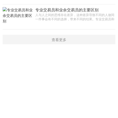
无论你有多久的交
专业交易员和业余交易员的主要区别
人与人之间的思维存在差异，这种差异导致不同的人做同
一件事会有不同的选择，带来不同的结果。专业交易员和
业余交易员都在做交易，但交易行为和交易态度却有很大
的不同。 专业VS
查看更多
首页
新闻
学院
指标
触屏版
|
电脑版
Copyright © 2016-2019 开户微信：16909974