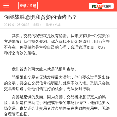
登录 / 注册
你能战胜恐惧和贪婪的情绪吗？
首页
新闻
观点
货币
学院
2019-01-25 09:33
来源：
作者：佚名
平台
指标EA
书籍
视频
其实，交易的秘密就是没有秘密。从来没有哪一种完美的
方法能够让我们持久盈利。你永远找不到金牌原则，因为它并
不存在。你要做的是掌控自己的心理，合理管理资金，执行一
种行之有效的策略。
我们首先的两大敌人就是恐惧和贪婪。
恐惧阻止交易者无法发挥最大潜能，他们要么过早退出好
的交易，要么在交易信号很明显时犹豫不敢入场。恐惧只会拖
交易者后退，让他们错过好的机会，无法及时行动。
贪婪是恐惧的反面。因为贪婪，交易者愿意冒更大的风
险，即便是在波动过于剧烈或平缓的市场行情中，他们也要入
场交易。贪婪还会让交易者过久的停留在失败的交易中、无法
合理管理止损。