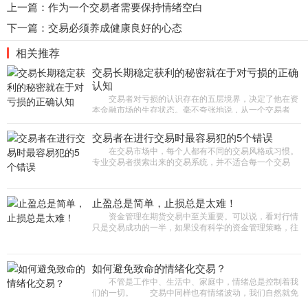
上一篇：
作为一个交易者需要保持情绪空白
下一篇：
交易必须养成健康良好的心态
相关推荐
交易长期稳定获利的秘密就在于对亏损的正确
认知
交易者对亏损的认识存在的五层境界，决定了他在资
本金融市场的生存状态。毫不夸张地说，从一个交易者
对“亏损”的认识境界，就完全能够看出这个交易者的交易
境界。
交易者在进行交易时最容易犯的5个错误
在交易市场中，每个人都有不同的交易风格或习惯。
专业交易者摸索出来的交易系统，并不适合每一个交易
者。如果盲目套用他们的交易系统，反而不利于自己的交
易。那么，交易者在进
止盈总是简单，止损总是太难！
资金管理在期货交易中至关重要。可以说，看对行情
只是交易成功的一半，如果没有科学的资金管理策略，往
往就会和成功失之交臂。许多交易者都信奉“有限度地亏，
无限度地盈&
如何避免致命的情绪化交易？
不管是工作中、生活中、家庭中，情绪总是控制着我
们的一切。 交易中同样也有情绪波动，我们自然就免
不了有情绪化交易。情绪化交易对交易的影响是致命的，