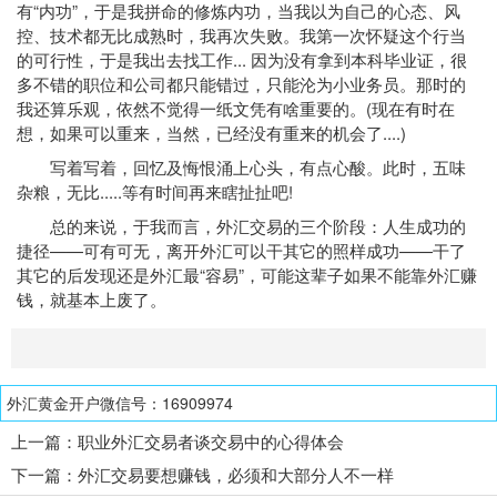
有“内功”，于是我拼命的修炼内功，当我以为自己的心态、风
控、技术都无比成熟时，我再次失败。我第一次怀疑这个行当
的可行性，于是我出去找工作... 因为没有拿到本科毕业证，很
多不错的职位和公司都只能错过，只能沦为小业务员。那时的
我还算乐观，依然不觉得一纸文凭有啥重要的。(现在有时在
想，如果可以重来，当然，已经没有重来的机会了....)
写着写着，回忆及悔恨涌上心头，有点心酸。此时，五味
杂粮，无比.....等有时间再来瞎扯扯吧!
总的来说，于我而言，外汇交易的三个阶段：人生成功的
捷径——可有可无，离开外汇可以干其它的照样成功——干了
其它的后发现还是外汇最“容易”，可能这辈子如果不能靠外汇赚
钱，就基本上废了。
外汇黄金开户微信号：16909974
上一篇：
职业外汇交易者谈交易中的心得体会
下一篇：
外汇交易要想赚钱，必须和大部分人不一样