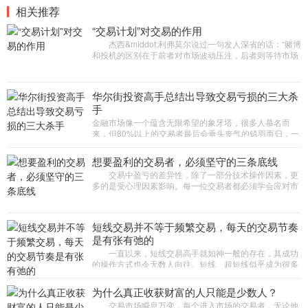
相关推荐
“交易计划”对交易的作用
杰西&middot;利弗莫尔说过一句发人深省的话：“赌博
和投机的区别在于前者对市场波动压注，后者则等待市场
不可避免的涨跌。”因此，交易者更应该做的是识别不同的
市
华尔街投资高手总结出导致交易亏损的三大杀
手
金融市场像一个蕴含无限希望的象牙塔，很多人慕名而
来，但80%以上的交易者最后会垂头丧气的铩羽而归，一
点一滴积攒下来的收益，很可能在一次交易中赔得精光。
一位曾在“对冲基
想要盈利的交易者，必须坚守的三条底线
交易中盈亏的差异性，除了一部分技术操作因素，更
多的是受心理因素影响。每一位交易者都必须学会应对市
场挑战和自身的交易心理，才能顺利从新手发展为高手。
本期周刊邀请到3
短线交易并不等于频繁交易，每天的交易节奏
是有张有弛的
一直以来，短线交易高手就如神一般的存在，其成功
的操作方式也令无数人向往。短线、超短线似乎成为很多
新手交易员入市后的首选。但有投资者认为，短线交易是
竞争最激烈、难度
为什么真正收获财富的人只能是少数人？
交易市场瞬息万变，每个进入市场的交易者，无论他