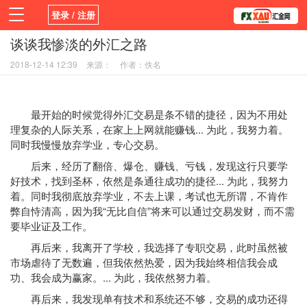
登录 / 注册
谈谈我惨淡的外汇之路
首页
新闻
观点
货币
学院
2018-12-14 12:39
来源：
作者：佚名
平台
指标EA
书籍
视频
最开始的时候觉得外汇交易是条不错的捷径，因为不用处
理复杂的人际关系，在家上上网就能赚钱... 为此，我努力着。
同时我慢慢放弃学业，专心交易。
后来，经历了翻倍、爆仓、赚钱、亏钱，发现这行只要学
好技术，找到圣杯，依然是条通往成功的捷径... 为此，我努力
着。同时我彻底放弃学业，不去上课，考试也无所谓，不肯作
弊自恃清高，因为我“无比自信”将来可以通过交易发财，而不需
要毕业证及工作。
再后来，我离开了学校，我选择了专职交易，此时虽然被
市场虐待了无数遍，但我依然热爱，因为我始终相信我会成
功、我会成为赢家。... 为此，我依然努力着。
再后来，我发现单有技术和系统还不够，交易的成功还得