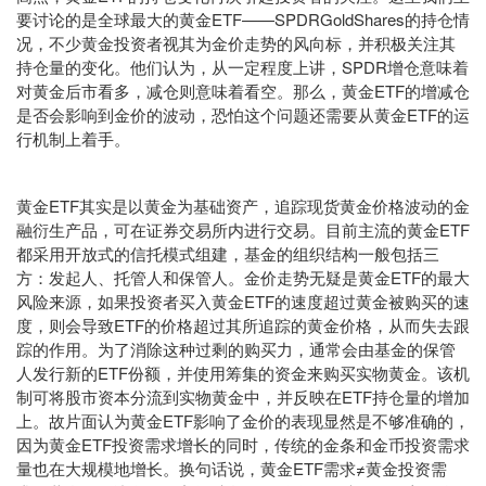
要讨论的是全球最大的黄金ETF——SPDRGoldShares的持仓情
况，不少黄金投资者视其为金价走势的风向标，并积极关注其
持仓量的变化。他们认为，从一定程度上讲，SPDR增仓意味着
对黄金后市看多，减仓则意味着看空。那么，黄金ETF的增减仓
是否会影响到金价的波动，恐怕这个问题还需要从黄金ETF的运
行机制上着手。
黄金ETF其实是以黄金为基础资产，追踪现货黄金价格波动的金
融衍生产品，可在证券交易所内进行交易。目前主流的黄金ETF
都采用开放式的信托模式组建，基金的组织结构一般包括三
方：发起人、托管人和保管人。金价走势无疑是黄金ETF的最大
风险来源，如果投资者买入黄金ETF的速度超过黄金被购买的速
度，则会导致ETF的价格超过其所追踪的黄金价格，从而失去跟
踪的作用。为了消除这种过剩的购买力，通常会由基金的保管
人发行新的ETF份额，并使用筹集的资金来购买实物黄金。该机
制可将股市资本分流到实物黄金中，并反映在ETF持仓量的增加
上。故片面认为黄金ETF影响了金价的表现显然是不够准确的，
因为黄金ETF投资需求增长的同时，传统的金条和金币投资需求
量也在大规模地增长。换句话说，黄金ETF需求≠黄金投资需