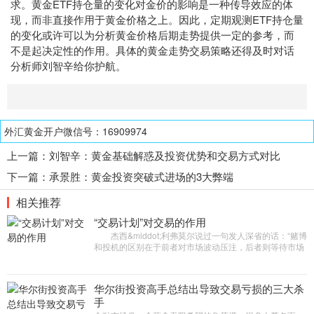
求。黄金ETF持仓量的变化对金价的影响是一种传导效应的体
现，而非直接作用于黄金价格之上。因此，定期观测ETF持仓量
的变化或许可以为分析黄金价格后期走势提供一定的参考，而
不是起决定性的作用。具体的黄金走势交易策略还得及时对话
分析师刘智辛给你护航。
外汇黄金开户微信号：16909974
上一篇：
刘智辛：黄金基础解惑及投资优势和交易方式对比
下一篇：
承景胜：黄金投资突破式进场的3大弊端
相关推荐
“交易计划”对交易的作用
杰西&middot;利弗莫尔说过一句发人深省的话：“赌博
和投机的区别在于前者对市场波动压注，后者则等待市场
不可避免的涨跌。”因此，交易者更应该做的是识别不同的
市
华尔街投资高手总结出导致交易亏损的三大杀
手