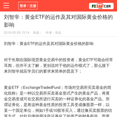
登录 / 注册
刘智辛：黄金ETF的运作及其对国际黄金价格的
首页
新闻
观点
货币
学院
影响
平台
指标EA
书籍
视频
2019-05-26 15:14
来源：
作者：佚名
刘智辛：黄金ETF的运作及其对国际黄金价格的影响
对于长期在国际现货黄金交易中的投资者，黄金ETF可能会经常
耳闻，但并不太了解，更别说对于他的运作模式了，那么接下
来刘智辛就应学员们的要求来简单的普及下；
黄金ETF（ExchangeTradedFund；市场对交易所买卖基金的简
化统称）是一种以交易所买卖基金形式产生的黄金产品，将黄
金交易变成可在交易所进行买卖的一种证券化的基金产品。所
谓证券化，是将这种基金性质的投资工具变成像股票一样，以
某一个固定单位，例如1手或10股等买入，通过像买卖股票的结
算方式，付款后便持用这批证券化了的资产的财务权益。而黄