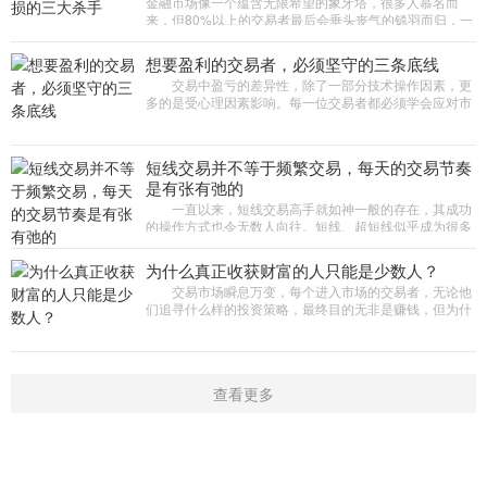
金融市场像一个蕴含无限希望的象牙塔，很多人慕名而
来，但80%以上的交易者最后会垂头丧气的铩羽而归，一
点一滴积攒下来的收益，很可能在一次交易中赔得精光。
一位曾在“对冲基
想要盈利的交易者，必须坚守的三条底线
交易中盈亏的差异性，除了一部分技术操作因素，更
多的是受心理因素影响。每一位交易者都必须学会应对市
场挑战和自身的交易心理，才能顺利从新手发展为高手。
本期周刊邀请到3
短线交易并不等于频繁交易，每天的交易节奏
是有张有弛的
一直以来，短线交易高手就如神一般的存在，其成功
的操作方式也令无数人向往。短线、超短线似乎成为很多
新手交易员入市后的首选。但有投资者认为，短线交易是
竞争最激烈、难度
为什么真正收获财富的人只能是少数人？
交易市场瞬息万变，每个进入市场的交易者，无论他
们追寻什么样的投资策略，最终目的无非是赚钱，但为什
么真正收获财富的人只能是少数人?一位职业交易高手道
出了这个惊人的原因
查看更多