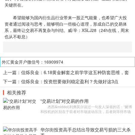
关键所在。
希望能够为国内衍生品行业带来一股正气能量，也希望广大投
资者通过阅读与思考，能够明白一些核心道理，形成自己的交易体
系，最终让交易不再复杂与纠结。威/辛：XSLJ28（24h在线，周末
也从不歇息）
外汇黄金开户微信号：16909974
上一篇：
信烁良金：6.18黄金解套之前学学这五种防套思维，套
单将离你远去
下一篇：
信烁良金：投资想要做到稳定盈利？先做好这3点
相关推荐
“交易计划”对交易的作用
杰西&middot;利弗莫尔说过一句发人深省的话：“赌博
和投机的区别在于前者对市场波动压注，后者则等待市场
不可避免的涨跌。”因此，交易者更应该做的是识别不同的
市
华尔街投资高手总结出导致交易亏损的三大杀