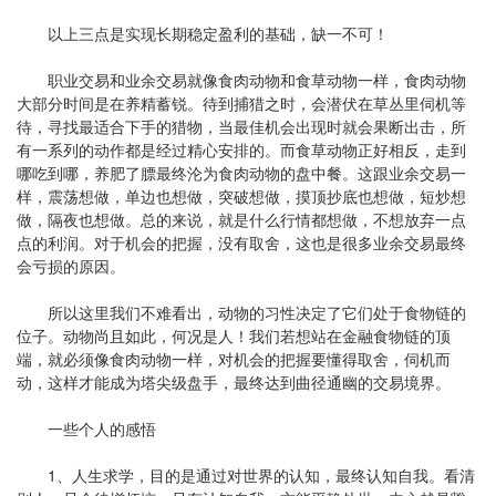
以上三点是实现长期稳定盈利的基础，缺一不可！
职业交易和业余交易就像食肉动物和食草动物一样，食肉动物
大部分时间是在养精蓄锐。待到捕猎之时，会潜伏在草丛里伺机等
待，寻找最适合下手的猎物，当最佳机会出现时就会果断出击，所
有一系列的动作都是经过精心安排的。而食草动物正好相反，走到
哪吃到哪，养肥了膘最终沦为食肉动物的盘中餐。这跟业余交易一
样，震荡想做，单边也想做，突破想做，摸顶抄底也想做，短炒想
做，隔夜也想做。总的来说，就是什么行情都想做，不想放弃一点
点的利润。对于机会的把握，没有取舍，这也是很多业余交易最终
会亏损的原因。
所以这里我们不难看出，动物的习性决定了它们处于食物链的
位子。动物尚且如此，何况是人！我们若想站在金融食物链的顶
端，就必须像食肉动物一样，对机会的把握要懂得取舍，伺机而
动，这样才能成为塔尖级盘手，最终达到曲径通幽的交易境界。
一些个人的感悟
1、人生求学，目的是通过对世界的认知，最终认知自我。看清