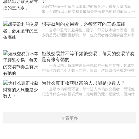
手
金融市场像一个蕴含无限希望的象牙塔，很多人慕名而
来，但80%以上的交易者最后会垂头丧气的铩羽而归，一
点一滴积攒下来的收益，很可能在一次交易中赔得精光。
一位曾在“对冲基
想要盈利的交易者，必须坚守的三条底线
交易中盈亏的差异性，除了一部分技术操作因素，更
多的是受心理因素影响。每一位交易者都必须学会应对市
场挑战和自身的交易心理，才能顺利从新手发展为高手。
本期周刊邀请到3
短线交易并不等于频繁交易，每天的交易节奏
是有张有弛的
一直以来，短线交易高手就如神一般的存在，其成功
的操作方式也令无数人向往。短线、超短线似乎成为很多
新手交易员入市后的首选。但有投资者认为，短线交易是
竞争最激烈、难度
为什么真正收获财富的人只能是少数人？
交易市场瞬息万变，每个进入市场的交易者，无论他
们追寻什么样的投资策略，最终目的无非是赚钱，但为什
么真正收获财富的人只能是少数人?一位职业交易高手道
出了这个惊人的原因
查看更多