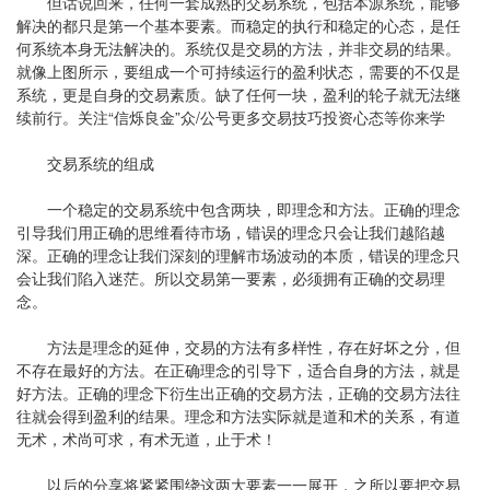
但话说回来，任何一套成熟的
交易系统
，包括本源系统，能够
解决的都只是第一个基本要素。而稳定的执行和稳定的心态，是任
何系统本身无法解决的。系统仅是交易的方法，并非交易的结果。
就像上图所示，要组成一个可持续运行的盈利状态，需要的不仅是
系统，更是自身的交易素质。缺了任何一块，盈利的轮子就无法继
续前行。关注“信烁良金”众/公号更多交易技巧投资心态等你来学
交易系统的组成
一个稳定的交易系统中包含两块，即理念和方法。正确的理念
引导我们用正确的思维看待市场，错误的理念只会让我们越陷越
深。正确的理念让我们深刻的理解市场波动的本质，错误的理念只
会让我们陷入迷茫。所以交易第一要素，必须拥有正确的交易理
念。
方法是理念的延伸，交易的方法有多样性，存在好坏之分，但
不存在最好的方法。在正确理念的引导下，适合自身的方法，就是
好方法。正确的理念下衍生出正确的交易方法，正确的交易方法往
往就会得到盈利的结果。理念和方法实际就是道和术的关系，有道
无术，术尚可求，有术无道，止于术！
以后的分享将紧紧围绕这两大要素一一展开，之所以要把交易