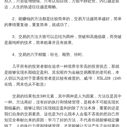
别人，只会徒增烦恼。只有认知自我，方能平静处世。内心越是豁
达，人生的轨迹往往越是顺畅。
2、能赚钱的方法都是比较简单的，交易方法越简单越好，简单
的事情重复做，重复简单，就成功了。
3、交易的方法大致可以总结为两种，突破和高抛低吸，而突破
是最纯粹的技术，简单粗暴并且有效果。
4、交易的六字精髓：轻仓、顺势、待时。
几乎所有的投资者都在追求一种境界非常高的投资状态，那就
是能够实现长期稳定盈利。其实呢作为金融交易圈里的老司机，本
人窃以为这对于普通投资者是比较有难度的。威/辛：XSLJ28（24h
在线，周末也从不歇息）
交易的结果包含3种元素，其中两种是人为因素，方法仅是其中
一种。方法再好，没有好的执行和情绪管理，是根本不可能实现长
期稳赢的。能够让我们实现稳定盈利的除了方法本身，重要的还是
我们自身的交易素质。这也是为什么我本人会毫不吝啬的把自己所
知完全奉献出来的原因：学习了好的方法，不代表你就能够稳定赚
钱了，人的执行力度和情绪管理，才是能够让方法产生正向结果的