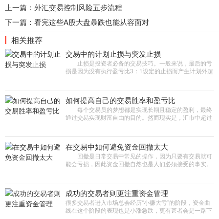
上一篇：
外汇交易控制风险五步流程
下一篇：
看完这些A股大盘暴跌也能从容面对
相关推荐
交易中的计划止损与突发止损
止损是投资者必备的交易技巧。一般来说，最后的亏
损是因为没有执行盈亏比3：1设定的止损而产生计划外超
额止损，而这种损失大多就是来自所谓的突发性止
损。 那么，计划止损与
如何提高自己的交易胜率和盈亏比
每个交易员的梦想都是实现长期且稳定的盈利，最终
通过交易实现财富自由的目的。然而现实是，汇市中超过
70%的交易者在长期交易中都是亏损的，交易者想要实现
稳定盈利，必不可少
在交易中如何避免资金回撤太大
回撤是日常交易中常见的操作，因为只要有交易就可
能会亏损，因此资金回撤自然也是人们必须接受的事实。
回撤占据交易的很大一部分时间，即使是在扩大盈利期
间。 资金回撤不
成功的交易者则更注重资金管理
很多交易者进入市场总会经历“小赚大亏”的阶段，资金曲
线在这个阶段的表现也是小涨急跌，更有甚者会是一路下
跌，没有任何反弹迹象。经过总结发现，成功的交易者则