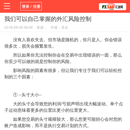
登录 / 注册
我们可以自己掌握的外汇风险控制
首页
新闻
观点
货币
学院
2018-09-05 09:46
来源：
作者：佚名
平台
指标EA
书籍
视频
没有人喜欢失去。但市场是随机的，你只是人。你会错误
很多次，损失会频繁发生。
所以如果你无法控制你会在交易中出现错误的一面，那么
你至少可以做的就是控制你的风险。
影响风险的因素有很多，但让我们专注于我们可以轻松控
制的三个因素：
① --头寸大小--
大的头寸会导致您的利润/亏损声明出现大幅波动。单个点
子运动意味着更多的位置比更小的位置更大。
如果您交易的头寸规模较大，那么您更可能担心会对您的
账户造成影响，而不是执行交易计划的方式。