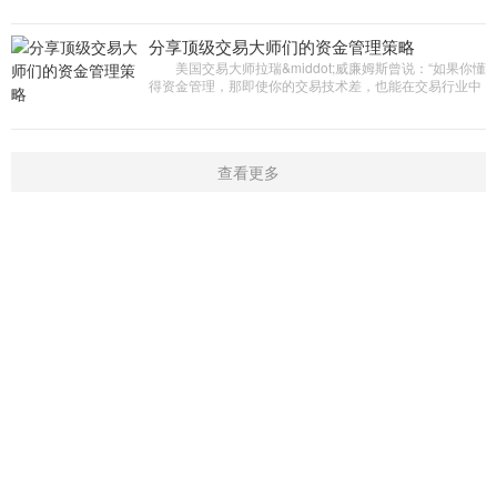
更注重
分享顶级交易大师们的资金管理策略
美国交易大师拉瑞&middot;威廉姆斯曾说：“如果你懂
得资金管理，那即使你的交易技术差，也能在交易行业中
生存;如果不懂资金管理，那技术再好，早晚也会被淘汰出
局。”
查看更多
首页
新闻
学院
指标
触屏版
|
电脑版
Copyright © 2016-2019 开户微信：16909974