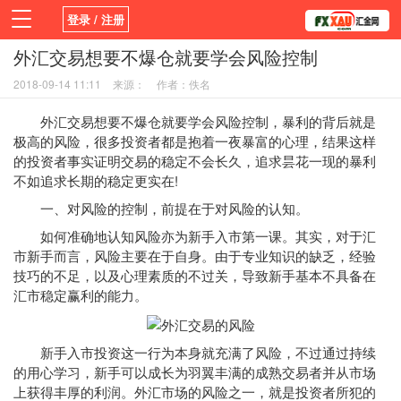
登录 / 注册
外汇交易想要不爆仓就要学会风险控制
首页
新闻
观点
货币
学院
2018-09-14 11:11
来源：
作者：佚名
平台
指标EA
书籍
视频
外汇交易想要不爆仓就要学会风险控制，暴利的背后就是
极高的风险，很多投资者都是抱着一夜暴富的心理，结果这样
的投资者事实证明交易的稳定不会长久，追求昙花一现的暴利
不如追求长期的稳定更实在!
一、对风险的控制，前提在于对风险的认知。
如何准确地认知风险亦为新手入市第一课。其实，对于汇
市新手而言，风险主要在于自身。由于专业知识的缺乏，经验
技巧的不足，以及心理素质的不过关，导致新手基本不具备在
汇市稳定赢利的能力。
新手入市投资这一行为本身就充满了风险，不过通过持续
的用心学习，新手可以成长为羽翼丰满的成熟交易者并从市场
上获得丰厚的利润。外汇市场的风险之一，就是投资者所犯的