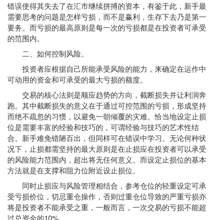
错误使得其失去了在汇市继续拼搏的资本，有鉴于此，新手最
需要思考的问题是怎样亏损，而不是赢利，生存下去乃是第一
要务。而亏损的最高原则是每一次的亏损都是在投资者可承受
的范围内。
二、如何控制风险。
投资者应根据自己所能承受风险的能力，来确定在运作中
可动用的资金和可承受的最大亏损的额度。
交易的核心法则是顺应趋势的方向，截断损失并让利润奔
跑。其中截断损失的意义在于通过可控范围的亏损，形成坚持
而绝不疏忽的习惯，以避免一朝倾覆的灾难。恰当地设定止损
位是需要丰富的经验和技巧的，可谓经验与技巧的艺术性结
合。新手难免错陋百出，但同样可在错误中学习。无论何种状
况下，止损都需坚持的最大原则是在止损应在投资者可以承受
的风险能力范围内，超出将无任何意义。而设定止损位的基本
方法就是在支撑和阻力位附近设止损位。
同时止损应与风险管理相结合，参考仓位的轻重设定可承
受亏损价位，切忌重仓操作，否则过重仓位导致的严重亏损亦
将是投资者不能承受之重，一般而言，一次交易的亏损不能超
过总资金的10%。