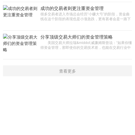
成功的交易者则更注重资金管理
很多交易者进入市场总会经历“小赚大亏”的阶段，资金曲
线在这个阶段的表现也是小涨急跌，更有甚者会是一路下
跌，没有任何反弹迹象。经过总结发现，成功的交易者则
更注重
分享顶级交易大师们的资金管理策略
美国交易大师拉瑞&middot;威廉姆斯曾说：“如果你懂
得资金管理，那即使你的交易技术差，也能在交易行业中
生存;如果不懂资金管理，那技术再好，早晚也会被淘汰出
局。”
查看更多
首页
新闻
学院
指标