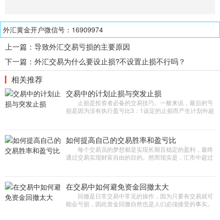
外汇黄金开户微信号：16909974
上一篇：
导致外汇交易亏损的主要原因
下一篇：
外汇交易为什么要设止损?不设置止损不行吗？
相关推荐
交易中的计划止损与突发止损
止损是投资者必备的交易技巧。一般来说，最后的亏
损是因为没有执行盈亏比3：1设定的止损而产生计划外超
额止损，而这种损失大多就是来自所谓的突发性止
损。 那么，计划止损与
如何提高自己的交易胜率和盈亏比
每个交易员的梦想都是实现长期且稳定的盈利，最终
通过交易实现财富自由的目的。然而现实是，汇市中超过
70%的交易者在长期交易中都是亏损的，交易者想要实现
稳定盈利，必不可少
在交易中如何避免资金回撤太大
回撤是日常交易中常见的操作，因为只要有交易就可
能会亏损，因此资金回撤自然也是人们必须接受的事实。
回撤占据交易的很大一部分时间，即使是在扩大盈利期
间。 资金回撤不