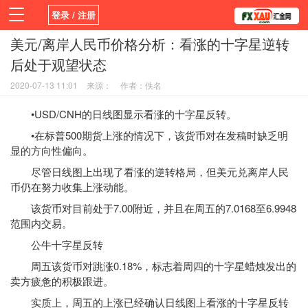
登录 / 注册
美元/离岸人民币价格分析：看涨的十字星逆转
首页
新闻
观点
货币
学院
后处于观望状态
平台
指标EA
书籍
视频
2020-07-13 11:01
来源：
作者：佚名
•USD/CNH的日线图显示看涨的十字星反转。
•在标普500期货上涨的情况下，该货币对在发稿时缺乏明
显的方向性偏向。
尽管日线图上出现了看涨的逆转格局，但美元兑离岸人民
币仍在努力收集上涨动能。
该货币对目前处于7.00附近，并且在周五的7.0168至6.9948
范围内交易。
公牛十字星反转
周五该货币对跳涨0.18%，标志着周四的十字星蜡烛发出的
卖方疲惫的积极跟进。
实质上，周五的上涨已经确认日线图上看涨的十字星反转