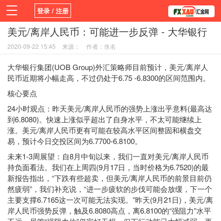
登录 / 注册
美元/离岸人民币：可能进一步反弹 - 大华银行
首页
新闻
观点
货币
学院
2020-09-22 15:45
来源：
作者：佚名
平台
指标EA
书籍
视频
大华银行集团(UOB Group)外汇策略师目前预计，美元/离岸人
民币近期将小幅走高，不过仍处于6.75 -6.8300的区间范围内。
核心要点
24小时观点：昨天美元/离岸人民币的强势上涨出乎意料(最高达
到6.8080)。快速上涨似乎超出了自身水平，不太可能继续上
涨。美元/离岸人民币更有可能在较高水平区间整固和横盘交
易，预计今日交投区间为6.7700-6.8100。
未来1-3周展望：自8月中旬以来，我们一直对美元/离岸人民币
持负面看法。我们在上周四(9月17日，当时价格为6.7520)的最
新报告指出，“下跌有些超卖，但美元/离岸人民币的前景目前仍
然疲弱”，我们补充说，“进一步疲软的步伐可能会放缓，下一个
主要支撑6.7165这一次可能无法实现。”昨天(9月21日)，美元/离
岸人民币强势反弹，触及6.8080高点，离6.8100的“强阻力”水平