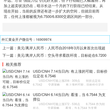
不远。尽管“强阻力位”仍完好无损，但下行动能已大幅减弱，再
加上超卖状况仍在，暗示长达一个月的下行阶段已经结束。从
现在开始，当前的反弹还有进一步扩大的空间，但就目前而
言，任何上涨都被视为6.7500/6.8300交易区间的一部分。
外汇黄金开户微信号：16909974
上一篇：
美元/离岸人民币：人民币自2018年3月以来首次出现超
买
下一篇：
美元/离岸人民币：空头寻求看跌环境，目标处在6.7200
相关推荐
USD/CNH 7.14当日内: 有上涨的可能，目标价
位定在 6.7546
USD/CNH可能上涨206 - 309点 转折点定在
6.7042 交易策略 有上涨的可能，目标价位定在
6.7546 。 备选策略 如跌破 6.7042 ，USD/CNH
目标方向定在 6.687
USD/CNH 6.14当日内: 看涨，当 6.7544 为支
撑位
USD/CNH可能上涨372 - 536点 6.7544 作为转
折点。 交易策略 看涨，当 6.7544 为支撑