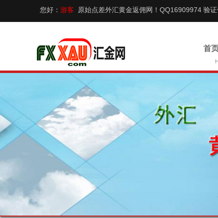
您好：
游客
原始点差外汇黄金返佣网！QQ16909974 验
首页