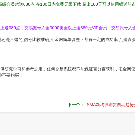
高级会员赠送680点 在180日内免费无限下载 超出180天可以使用赠送
送680点，交易账号入金3000美金以上送580元VIP会员，交易账号入金
合来说还是不错的,信号比较准确,汇金网简单调整下都有一定的成功率了,建议
.6仅供研究学习和参考之用，任何交易系统都不能保证百分百获利，汇金网
你不要购买！
下一个：
LSMA新均线期货自动趋