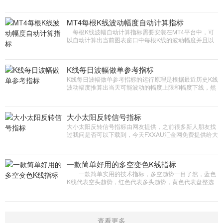
MT4软件中默认MACD指标单线单色的问题，让分析更加
直观，同时主图指标包括自动支撑阻力线计算，其实抛物
线等众多功能。
MT4每根K线波动幅度自动计算指标
每根K线波幅自动计算指标需要安装在MT4平台中，可
以自动计算出当前图表窗口中每根K线的波动幅度并且以
数字标注出来，更好的掌握好K线运行的规律方便特殊人
群使用
K线每日波幅做单参考指标
K线每日波幅做单参考指标的运行原理是根据最近历史K线
波动幅度推算出当天可能波动的幅度上限和幅度下线，然
后自动计算出整理区间，突破整理区间顺势交易的原理
大小太阳反转信号指标
大小太阳反转信号指标由网友提供，之前很多新人朋友找
过我问是否可以下载到，今天FXXAU汇金网免费提供给大
家下载研究，本指标属于未来函数软件因此我们并不看好
一款简单好用的多空变色K线指标
一款简单实用的技术指标，多空趋势一目了然，蓝色
K线代表空头趋势，红色代表多头趋势，黄色代表盘整选
择方向，本指标可以搭配其他技术指标使用效果更佳。
查看更多