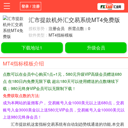
登录 / 注册
首页
新闻
观点
货币
学院
汇市提款机外汇交易系统MT4免费版
授权形势：
注册会员 所需点数：0
平台
指标EA
书籍
视频
软件类型：
MT4指标模板
下载地址1
升级会员
MT4指标模板介绍
点数可以在会员中心购买1点=1元，580元升级VIP高级会员赠送680
点 在180日内免费无限下载 超出180天可以使用赠送的点数继续下
载；980元终身VIP会员可以无限制下载！
免费获取点数的方法:
成为本网站的返佣客户， 交易账号入金1000美元以上送680点，交易
账号入金3000美金以上送580元VIP会员，交易账号入金10000美元以
上送980元终身会员！
汇市提款机这套指标
交易系统
有自动划趋势线通道的功能,本交易