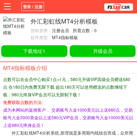
登录 / 注册
首页
新闻
观点
货币
学院
外汇彩虹线MT4分析模板
授权形势：
注册会员 所需点数：0
平台
指标EA
书籍
视频
软件类型：
MT4指标模板
下载地址1
升级会员
MT4指标模板介绍
点数可以在会员中心购买1点=1元，580元升级VIP高级会员赠送680
点 在180日内免费无限下载 超出180天可以使用赠送的点数继续下
载；980元终身VIP会员可以无限制下载！
免费获取点数的方法:
成为本网站的返佣客户， 交易账号入金1000美元以上送680点，交易
账号入金3000美金以上送580元VIP会员，交易账号入金10000美元以
上送980元终身会员！
外汇彩虹线MT4分析系统,原理就是多周期均线组合而成，众所周