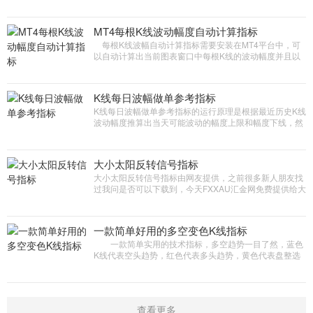
MT4软件中默认MACD指标单线单色的问题，让分析更加
直观，同时主图指标包括自动支撑阻力线计算，其实抛物
线等众多功能。
MT4每根K线波动幅度自动计算指标
每根K线波幅自动计算指标需要安装在MT4平台中，可
以自动计算出当前图表窗口中每根K线的波动幅度并且以
数字标注出来，更好的掌握好K线运行的规律方便特殊人
群使用
K线每日波幅做单参考指标
K线每日波幅做单参考指标的运行原理是根据最近历史K线
波动幅度推算出当天可能波动的幅度上限和幅度下线，然
后自动计算出整理区间，突破整理区间顺势交易的原理
大小太阳反转信号指标
大小太阳反转信号指标由网友提供，之前很多新人朋友找
过我问是否可以下载到，今天FXXAU汇金网免费提供给大
家下载研究，本指标属于未来函数软件因此我们并不看好
一款简单好用的多空变色K线指标
一款简单实用的技术指标，多空趋势一目了然，蓝色
K线代表空头趋势，红色代表多头趋势，黄色代表盘整选
择方向，本指标可以搭配其他技术指标使用效果更佳。
查看更多