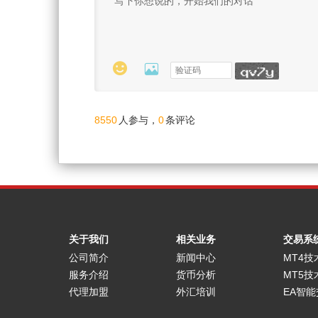


8550
0
人参与，
条评论
关于我们
相关业务
交易系
公司简介
新闻中心
MT4技
服务介绍
货币分析
MT5技
代理加盟
外汇培训
EA智