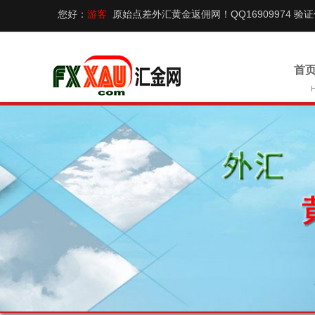
您好：
游客
原始点差外汇黄金返佣网！QQ16909974 验
首页