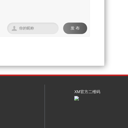

发 布
XM官方二维码