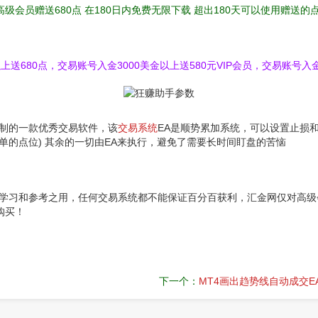
高级会员赠送680点 在180日内免费无限下载 超出180天可以使用赠送
送680点，交易账号入金3000美金以上送580元VIP会员，交易账号入金
制的一款优秀交易软件，该
交易系统
EA是顺势累加系统，可以设置止损和
单的点位) 其余的一切由EA来执行，避免了需要长时间盯盘的苦恼
究学习和参考之用，任何交易系统都不能保证百分百获利，汇金网仅对高级
购买！
下一个：
MT4画出趋势线自动成交E