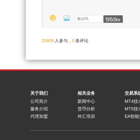


25809
0
人参与，
条评论
关于我们
相关业务
交易系
公司简介
新闻中心
MT4技
服务介绍
货币分析
MT5技
代理加盟
外汇培训
EA智