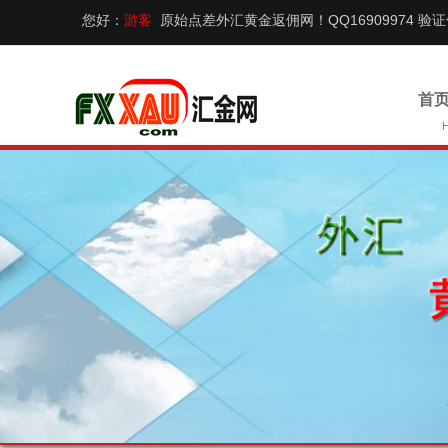
您好：
游客
原始点差外汇黄金返佣网！QQ16909974 验
首页