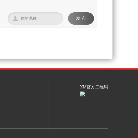

发 布
XM官方二维码