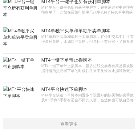
MT4平台一键平仓所有获利单脚本
MT4平台一键平仓所有获利单脚本，在交易过程中往往有
很多单子，比如在震荡行情中只想平仓N个持仓单中的获
利单，这个脚本就非常的适合完全是短线交易者的得力助
手
MT4单独平买单和单独平卖单脚本
MT4单独平买单和单独平卖单脚本，在外汇交易中往往有
很多种策略，比如对冲策略，但是往往有时候下了很多多
单和空单当行情确立的时候需要平掉一方向的单子，手动
找到在平仓还是麻烦，那么这个软件就完全解决了你的烦
恼
MT4一键下单带止损脚本
MT4一键下单带止损脚本，很多短线交易者有其是喜欢数
据行情的交易者下单的时候往往来不及设置止损导致账户
亏损加大，本脚本能够快速下单并且实现自动设置上止
损，当然止损距离和平台也是有一定的关联的，此脚本是
短线数据交易爱好者青睐的软件
MT4平台快速下单脚本
MT4平台快速下单脚本内置多个设置好的快买和快卖手数
从0.1手到5手都有适合不同的人群，当然你也可以自己修
改手数，真正的交易辅助工具！
查看更多