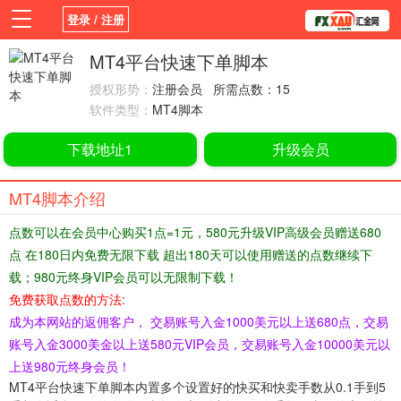
登录 / 注册
首页
新闻
观点
货币
学院
MT4平台快速下单脚本
授权形势：
注册会员 所需点数：15
平台
指标EA
书籍
视频
软件类型：
MT4脚本
下载地址1
升级会员
MT4脚本介绍
点数可以在会员中心购买1点=1元，580元升级VIP高级会员赠送680
点 在180日内免费无限下载 超出180天可以使用赠送的点数继续下
载；980元终身VIP会员可以无限制下载！
免费获取点数的方法:
成为本网站的返佣客户， 交易账号入金1000美元以上送680点，交易
账号入金3000美金以上送580元VIP会员，交易账号入金10000美元以
上送980元终身会员！
MT4平台快速下单脚本内置多个设置好的快买和快卖手数从0.1手到5