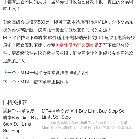
手都有适合不同的人群，当然你也可以自己修改手数，真正的交易辅
助工具！
升级高级会员仅需580元，即可下载本站所有指标和EA，众多交易系
统为你保驾护航，仅需几十美金可能改变你亏损的命运！
MT4平台快速下单脚本 软件适用于电脑端安装使用！建议用电脑端登
录汇金网查看和下载，欢迎
免费注册为汇金网会员
即可下载部分软
件，更高级软件建议升级会员权限，汇金网专业的财经服务类网站欢
迎您的加入！
上一个：
MT4一键平仓脚本含挂单[全商品版]
下一个：
MT4一键下单带止损脚本
相关推荐
MT4挂单交易脚本Buy Limit Buy Stop Sell
Limtt Sell Stop
挂单交易脚本Buy Limit Buy Stop Sell Limtt Sell
Stop,是交易辅助工具，压缩包内有挂买单和挂卖单脚本，
此脚本执行后比如挂买单，当执行后在当前进一多单，然
后在价格上方默认