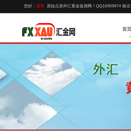
您好：
游客
原始点差外汇黄金返佣网！QQ16909974 验
首页