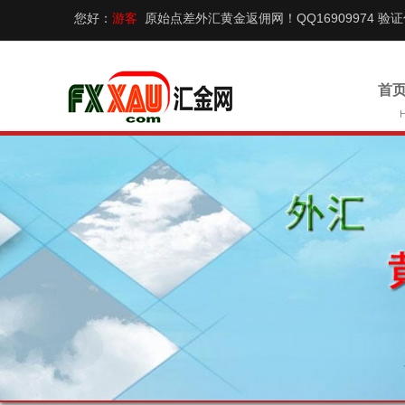
您好：
游客
原始点差外汇黄金返佣网！QQ16909974 验
首页