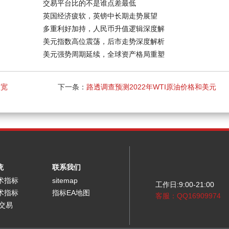
交易平台比的不是谁点差最低
英国经济疲软，英镑中长期走势展望
多重利好加持，人民币升值逻辑深度解
美元指数高位震荡，后市走势深度解析
美元强势周期延续，全球资产格局重塑
放宽
下一条：
路透调查预测2022年WTI原油价格和美元
兑加元汇率
统
联系我们
术指标
sitemap
工作日:9:00-21:00
术指标
指标EA地图
客服：QQ16909974
能交易