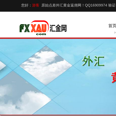
您好：
游客
原始点差外汇黄金返佣网！QQ16909974 验
首页