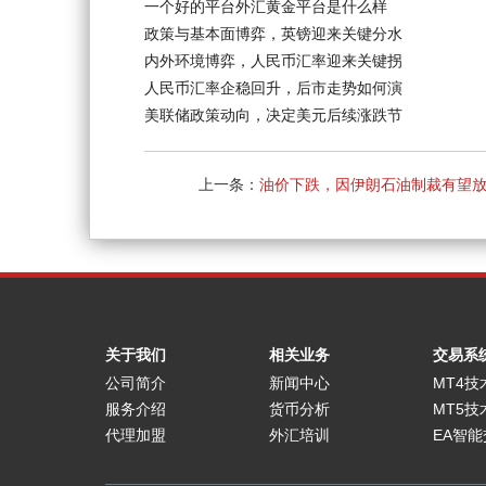
一个好的平台外汇黄金平台是什么样
政策与基本面博弈，英镑迎来关键分水
内外环境博弈，人民币汇率迎来关键拐
人民币汇率企稳回升，后市走势如何演
美联储政策动向，决定美元后续涨跌节
上一条：
油价下跌，因伊朗石油制裁有望
关于我们
相关业务
交易系
公司简介
新闻中心
MT4技
服务介绍
货币分析
MT5技
代理加盟
外汇培训
EA智