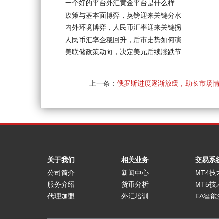
一个好的平台外汇黄金平台是什么样
政策与基本面博弈，英镑迎来关键分水
内外环境博弈，人民币汇率迎来关键拐
人民币汇率企稳回升，后市走势如何演
美联储政策动向，决定美元后续涨跌节
上一条：
俄罗斯进度逐渐放缓，助长市场
关于我们
相关业务
交易系
公司简介
新闻中心
MT4技
服务介绍
货币分析
MT5技
代理加盟
外汇培训
EA智