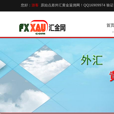
您好：
游客
原始点差外汇黄金返佣网！QQ16909974 验
首页