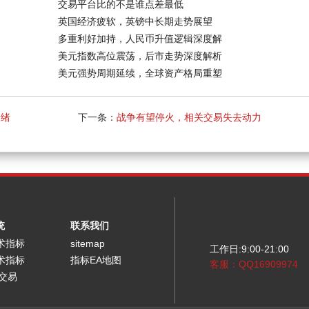
交易平台比的不是谁点差最低
英国经济疲软，英镑中长期走势展望
多重利好加持，人民币升值逻辑深度解
美元指数高位震荡，后市走势深度解析
美元强势周期延续，全球资产格局重塑
情绪
下一条：
战争有望停火，相关交易失去动力
统
联系我们
术指标
sitemap
工作日:9:00-21:00
术指标
指标EA地图
客服：QQ16909974
能交易