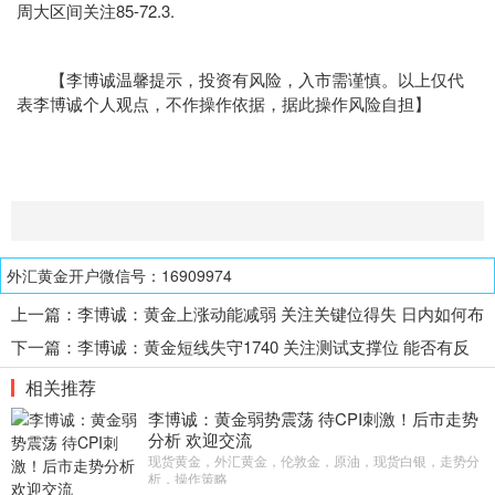
周大区间关注85-72.3.
【李博诚温馨提示，投资有风险，入市需谨慎。以上仅代
表李博诚个人观点，不作操作依据，据此操作风险自担】
外汇黄金开户微信号：16909974
上一篇：
李博诚：黄金上涨动能减弱 关注关键位得失 日内如何布
局？
下一篇：
李博诚：黄金短线失守1740 关注测试支撑位 能否有反
弹？
相关推荐
李博诚：黄金弱势震荡 待CPI刺激！后市走势
分析 欢迎交流
现货黄金，外汇黄金，伦敦金，原油，现货白银，走势分
析，操作策略