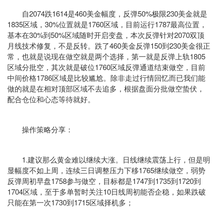
自2074跌1614是460美金幅度，反弹50%极限230美金就是
1835区域，30%位置就是1760区域，目前运行1787最高位置，
基本在30%到50%区域随时开启变盘，本次反弹针对2070双顶
月线技术修复，不是反转。跌了460美金反弹150到230美金很正
常，也就是说现在做空就是两个选择，第一就是反弹上轨1805
区域分批空，其次就是破位1760区域反弹通道结束做空，目前
中间价格1786区域是比较尴尬。除非走过行情回忆而已我们能
做的就是在相对顶部区域不去追多，根据盘面分批做空蛰伏，
配合仓位和心态等待就好。
操作策略分享：
1.建议那么黄金难以继续大涨。日线继续震荡上行，但是明
显幅度不如上周，连续三日调整压力下移1765继续做空，弱势
反弹周初早盘1758参与做空，目标都是1747到1735到1720到
1704区域，至于多单暂时关注10日线周初能否企稳，如果跌破
只能在第一次1730到1715区域择机多；