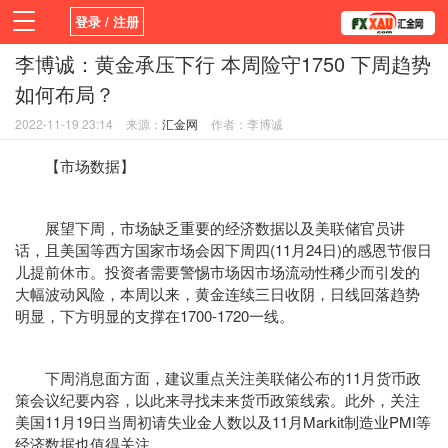
登录 / 注册
李博诚：黄金承压下行 本周险守1750 下周趋势
首页
新闻
观点
货币
学院
如何布局？
平台
指标EA
书籍
视频
2022-11-19 23:14
来源：
汇金网
作者：李博诚
【市场数据】
展望下周，市场缺乏重要的经济数据以及美联储官员讲
话，且美国等西方国家市场会因下周四(11月24日)的感恩节假日
儿提前休市。投资者需要警惕市场因市场流动性稀少而引发的
大幅波动风险，本周以来，黄金连续三日收阴，日线回落趋势
明显，下方明显的支撑在1700-1720一线。
下周消息面方面，建议重点关注美联储公布的11月货币政
策会议纪要内容，以此来寻找未来货币政策线索。此外，关注
美国11月19日当周初请失业金人数以及11月Markit制造业PMI等
经济数据也值得关注。