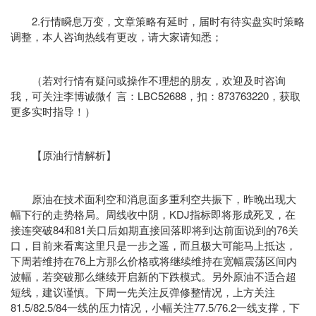
2.行情瞬息万变，文章策略有延时，届时有待实盘实时策略
调整，本人咨询热线有更改，请大家请知悉；
（若对行情有疑问或操作不理想的朋友，欢迎及时咨询
我，可关注李博诚微亻言：LBC52688，扣：873763220，获取
更多实时指导！）
【原油行情解析】
原油在技术面利空和消息面多重利空共振下，昨晚出现大
幅下行的走势格局。周线收中阴，KDJ指标即将形成死叉，在
接连突破84和81关口后如期直接回落即将到达前面说到的76关
口，目前来看离这里只是一步之遥，而且极大可能马上抵达，
下周若维持在76上方那么价格或将继续维持在宽幅震荡区间内
波幅，若突破那么继续开启新的下跌模式。另外原油不适合超
短线，建议谨慎。下周一先关注反弹修整情况，上方关注
81.5/82.5/84一线的压力情况，小幅关注77.5/76.2一线支撑，下