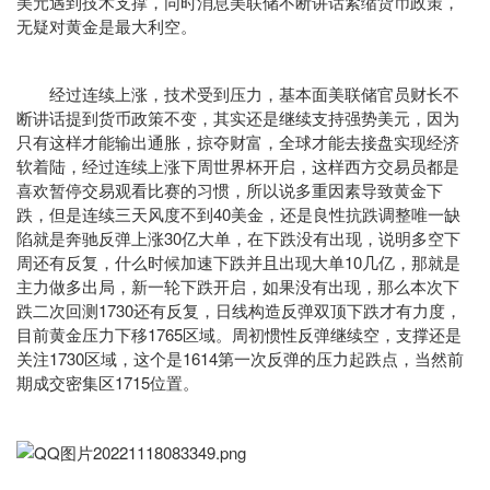
美元遇到技术支撑，同时消息美联储不断讲话紧缩货币政策，
无疑对黄金是最大利空。
经过连续上涨，技术受到压力，基本面美联储官员财长不
断讲话提到货币政策不变，其实还是继续支持强势美元，因为
只有这样才能输出通胀，掠夺财富，全球才能去接盘实现经济
软着陆，经过连续上涨下周世界杯开启，这样西方交易员都是
喜欢暂停交易观看比赛的习惯，所以说多重因素导致黄金下
跌，但是连续三天风度不到40美金，还是良性抗跌调整唯一缺
陷就是奔驰反弹上涨30亿大单，在下跌没有出现，说明多空下
周还有反复，什么时候加速下跌并且出现大单10几亿，那就是
主力做多出局，新一轮下跌开启，如果没有出现，那么本次下
跌二次回测1730还有反复，日线构造反弹双顶下跌才有力度，
目前黄金压力下移1765区域。周初惯性反弹继续空，支撑还是
关注1730区域，这个是1614第一次反弹的压力起跌点，当然前
期成交密集区1715位置。