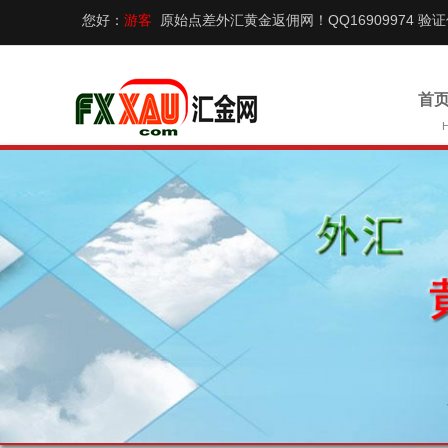
您好：
游客
原始点差外汇黄金返佣网！QQ16909974 验
首页