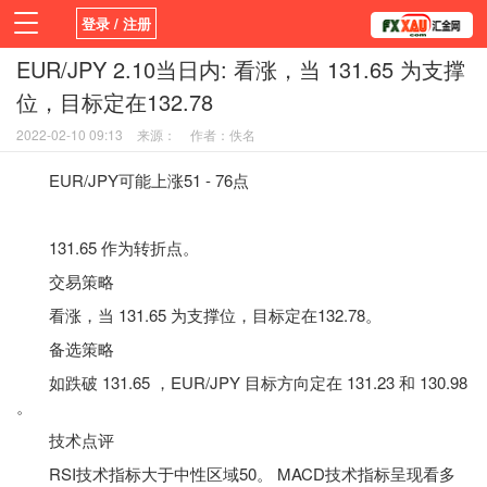
登录 / 注册
EUR/JPY 2.10当日内: 看涨，当 131.65 为支撑
首页
新闻
观点
货币
学院
位，目标定在132.78
平台
指标EA
书籍
视频
2022-02-10 09:13
来源：
作者：佚名
EUR/JPY可能上涨51 - 76点
131.65 作为转折点。
交易策略
看涨，当 131.65 为支撑位，目标定在132.78。
备选策略
如跌破 131.65 ，EUR/JPY 目标方向定在 131.23 和 130.98
。
技术点评
RSI
技术指标
大于中性区域50。 MACD技术指标呈现看多