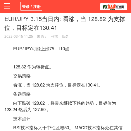
登录 / 注册
EUR/JPY 3.15当日内: 看涨，当 128.82 为支撑
首页
新闻
观点
货币
学院
位，目标定在130.41
平台
指标EA
书籍
视频
2022-03-15 11:25
来源：
作者：佚名
EUR/JPY可能上涨75 - 110点
128.82 作为转折点。
交易策略
看涨，当 128.82 为支撑位，目标定在130.41。
备选策略
向下跌破 128.82 ，将带来继续下跌的趋势，目标位为
128.24 然后为 127.90 。
技术点评
RSI
技术指标
大于中性区域50。 MACD技术指标处在其信