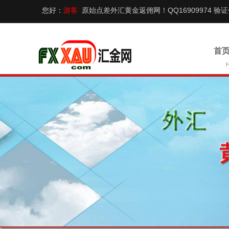
您好：
游客
原始点差外汇黄金返佣网！QQ16909974 验
首页