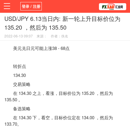
登录 / 注册
USD/JPY 6.13当日内: 新一轮上升目标价位为
首页
新闻
观点
货币
学院
135.20 ，然后为 135.50
平台
指标EA
书籍
视频
2022-06-13 09:07
来源：
作者：佚名
美元兑日元可能上涨38 - 68点
转折点
134.30
交易策略
在 134.30 之上，看涨，目标价位为 135.20 ，然后为
135.50 。
备选策略
在 134.30 下，看空，目标价位定在 134.00 ，然后为
133.70。