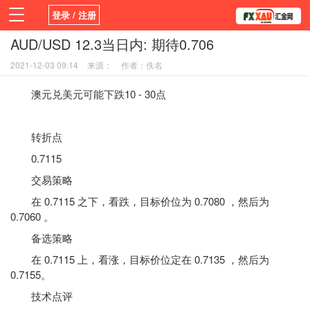
登录 / 注册
AUD/USD 12.3当日内: 期待0.706
首页
新闻
观点
货币
学院
2021-12-03 09:14
来源：
作者：佚名
平台
指标EA
书籍
视频
澳元兑美元可能下跌10 - 30点
转折点
0.7115
交易策略
在 0.7115 之下，看跌，目标价位为 0.7080 ，然后为
0.7060 。
备选策略
在 0.7115 上，看涨，目标价位定在 0.7135 ，然后为
0.7155。
技术点评