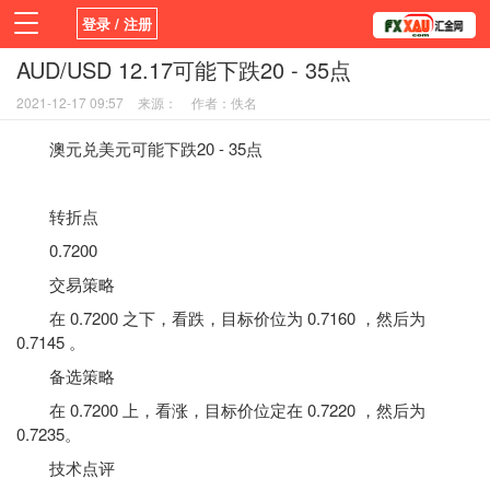
登录 / 注册
AUD/USD 12.17可能下跌20 - 35点
首页
新闻
观点
货币
学院
2021-12-17 09:57
来源：
作者：佚名
平台
指标EA
书籍
视频
澳元兑美元可能下跌20 - 35点
转折点
0.7200
交易策略
在 0.7200 之下，看跌，目标价位为 0.7160 ，然后为
0.7145 。
备选策略
在 0.7200 上，看涨，目标价位定在 0.7220 ，然后为
0.7235。
技术点评