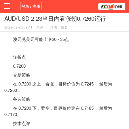
登录 / 注册
AUD/USD 2.23当日内看涨朝0.7260运行
首页
新闻
观点
货币
学院
2022-02-23 09:41
来源：
作者：佚名
平台
指标EA
书籍
视频
澳元兑美元可能上涨20 - 35点
转折点
0.7200
交易策略
在 0.7200 之上，看涨，目标价位为 0.7245 ，然后为
0.7260 。
备选策略
在 0.7200 下，看空，目标价位定在 0.7185 ，然后为
0.7170。
技术点评