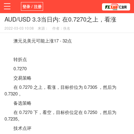
登录 / 注册
AUD/USD 3.3当日内: 在0.7270之上，看涨
首页
新闻
观点
货币
学院
2022-03-03 10:08
来源：
作者：佚名
平台
指标EA
书籍
视频
澳元兑美元可能上涨17 - 32点
转折点
0.7270
交易策略
在 0.7270 之上，看涨，目标价位为 0.7305 ，然后为
0.7320 。
备选策略
在 0.7270 下，看空，目标价位定在 0.7250 ，然后为
0.7235。
技术点评