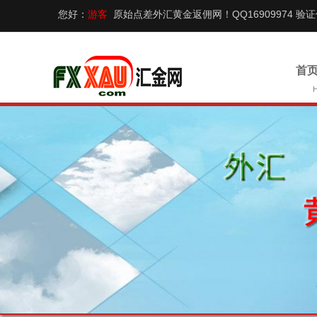
您好：
游客
原始点差外汇黄金返佣网！QQ16909974 验
首页