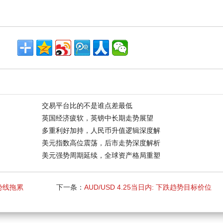
交易平台比的不是谁点差最低
英国经济疲软，英镑中长期走势展望
多重利好加持，人民币升值逻辑深度解
美元指数高位震荡，后市走势深度解析
美元强势周期延续，全球资产格局重塑
趋势线拖累
下一条：
AUD/USD 4.25当日内: 下跌趋势目标价位
为 0.7190 ，然后为 0.7160