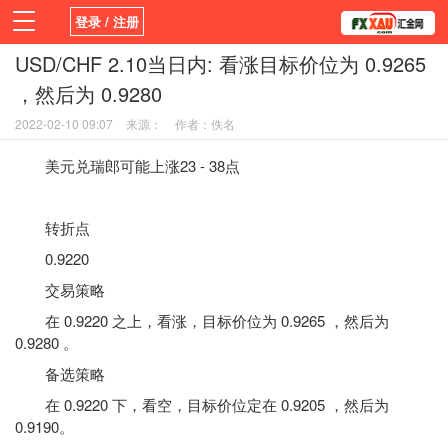
登录 / 注册
USD/CHF 2.10当日内: 看涨目标价位为 0.9265
首页
新闻
观点
货币
学院
，然后为 0.9280
平台
指标EA
书籍
视频
2022-02-10 09:07
来源：
作者：佚名
美元兑瑞郎可能上涨23 - 38点
转折点
0.9220
交易策略
在 0.9220 之上，看涨，目标价位为 0.9265 ，然后为
0.9280 。
备选策略
在 0.9220 下，看空，目标价位定在 0.9205 ，然后为
0.9190。