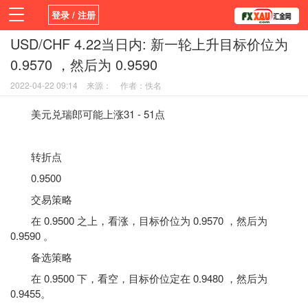
登录 / 注册
USD/CHF 4.22当日内: 新一轮上升目标价位为
首页
新闻
观点
货币
学院
0.9570 ，然后为 0.9590
平台
指标EA
书籍
视频
2022-04-22 09:14
来源：
作者：佚名
美元兑瑞郎可能上涨31 - 51点
转折点
0.9500
交易策略
在 0.9500 之上，看涨，目标价位为 0.9570 ，然后为
0.9590 。
备选策略
在 0.9500 下，看空，目标价位定在 0.9480 ，然后为
0.9455。