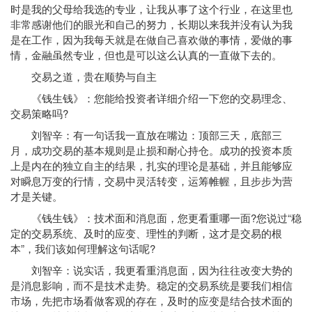
时是我的父母给我选的专业，让我从事了这个行业，在这里也
非常感谢他们的眼光和自己的努力，长期以来我并没有认为我
是在工作，因为我每天就是在做自己喜欢做的事情，爱做的事
情，金融虽然专业，但也是可以这么认真的一直做下去的。
交易之道，贵在顺势与自主
《钱生钱》：您能给投资者详细介绍一下您的交易理念、
交易策略吗?
刘智辛：有一句话我一直放在嘴边：顶部三天，底部三
月，成功交易的基本规则是止损和耐心持仓。成功的投资本质
上是内在的独立自主的结果，扎实的理论是基础，并且能够应
对瞬息万变的行情，交易中灵活转变，运筹帷幄，且步步为营
才是关键。
《钱生钱》：技术面和消息面，您更看重哪一面?您说过“稳
定的
交易系统
、及时的应变、理性的判断，这才是交易的根
本”，我们该如何理解这句话呢?
刘智辛：说实话，我更看重消息面，因为往往改变大势的
是消息影响，而不是技术走势。稳定的交易系统是要我们相信
市场，先把市场看做客观的存在，及时的应变是结合技术面的