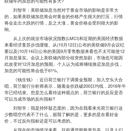
联储年内加息的可能性有多大?
刘智辛：美联储加息当然对于黄金市场的影响是非常大
的，如果美联储加息将会对黄金的价格产生很大的打压，行情
将会走出大跌的行情，反之大涨，黄金价格会受到很大的影
响。
从上次的就业市场状况指数(LMCI)和近期的
美国
经济数据
来看经济复苏步伐缓慢。从(10月12日)公布的美联储9月会议纪
要以及(10月14日)公布的美国9月零售数据来看也不太可能使12
月加息落实。会议上美联储内部分歧突然加剧，市场也可能因
此改变对12月加息的预期。个人认为或将继续推迟加息步伐，
加息的可能性将会低于61%。
《钱生钱》：近日荷兰银行下调黄金预期，加入空头大合
唱，荷兰银行分析师表示，随着金价跌破200日均线，2016年牛
市已经结束。您是怎么看待这种观点的，荷兰银行的反应是否
可以当成市场的反向指标?
刘智辛：我是持怀疑态度的，因为在我看来光荷兰银行这
少数唱空代表不了什么，据我了解的是，更多的是在看好金
价，不过反向指标还是可以考虑的。
从现在的市场情况来看，目前通货膨胀率升高、以及人们