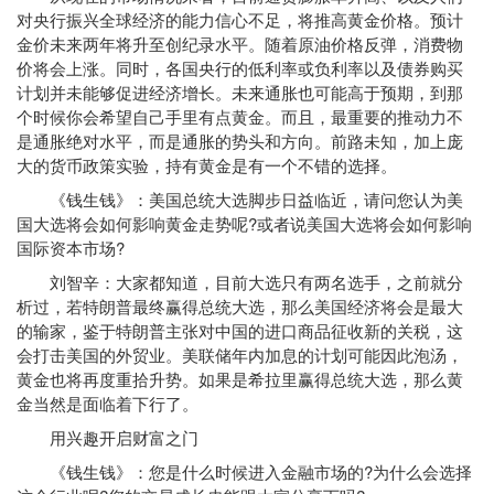
对央行振兴全球经济的能力信心不足，将推高黄金价格。预计
金价未来两年将升至创纪录水平。随着原油价格反弹，消费物
价将会上涨。同时，各国央行的低利率或负利率以及债券购买
计划并未能够促进经济增长。未来通胀也可能高于预期，到那
个时候你会希望自己手里有点黄金。而且，最重要的推动力不
是通胀绝对水平，而是通胀的势头和方向。前路未知，加上庞
大的货币政策实验，持有黄金是有一个不错的选择。
《钱生钱》：美国总统大选脚步日益临近，请问您认为美
国大选将会如何影响黄金走势呢?或者说美国大选将会如何影响
国际资本市场?
刘智辛：大家都知道，目前大选只有两名选手，之前就分
析过，若
特朗普
最终赢得总统大选，那么美国经济将会是最大
的输家，鉴于特朗普主张对中国的进口商品征收新的关税，这
会打击美国的外贸业。美联储年内加息的计划可能因此泡汤，
黄金也将再度重拾升势。如果是
希拉里
赢得总统大选，那么黄
金当然是面临着下行了。
用兴趣开启财富之门
《钱生钱》：您是什么时候进入金融市场的?为什么会选择