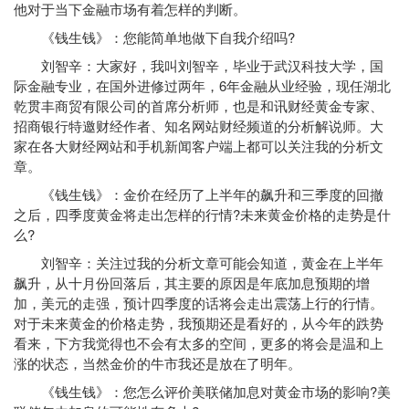
他对于当下金融市场有着怎样的判断。
《钱生钱》：您能简单地做下自我介绍吗?
刘智辛：大家好，我叫刘智辛，毕业于武汉科技大学，国
际金融专业，在国外进修过两年，6年金融从业经验，现任湖北
乾贯丰商贸有限公司的首席分析师，也是和讯财经黄金专家、
招商银行
特邀财经作者、知名网站财经频道的分析解说师。大
家在各大财经网站和手机新闻客户端上都可以关注我的分析文
章。
《钱生钱》：金价在经历了上半年的飙升和三季度的回撤
之后，四季度黄金将走出怎样的行情?未来黄金价格的走势是什
么?
刘智辛：关注过我的分析文章可能会知道，黄金在上半年
飙升，从十月份回落后，其主要的原因是年底
加息
预期的增
加，美元的走强，预计四季度的话将会走出震荡上行的行情。
对于未来黄金的价格走势，我预期还是看好的，从今年的跌势
看来，下方我觉得也不会有太多的空间，更多的将会是温和上
涨的状态，当然金价的牛市我还是放在了明年。
《钱生钱》：您怎么评价美联储加息对黄金市场的影响?美