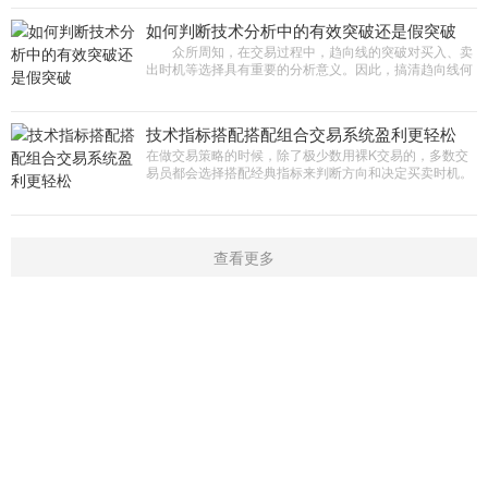
如何判断技术分析中的有效突破还是假突破
众所周知，在交易过程中，趋向线的突破对买入、卖
出时机等选择具有重要的分析意义。因此，搞清趋向线何
时突破，是有效的突破还是非有效的突破，于投资者而言
是至关重要的。 本
技术指标搭配搭配组合交易系统盈利更轻松
在做交易策略的时候，除了极少数用裸K交易的，多数交
易员都会选择搭配经典指标来判断方向和决定买卖时机。
了解部分经典指标的特点 KDJ指标是为了追求短线操作的
安全度而设计的
查看更多
首页
新闻
学院
指标