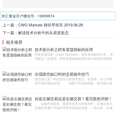
外汇黄金开户微信号：16909974
上一篇：
CWG Markets 财经早班车 2019.06.28
下一篇：
解读技术分析中的头肩底形态
相关推荐
技术面分析之鳄鱼震荡指标的应用
鳄鱼震荡指标（Gator Oscillator）是鳄鱼指标的补充 ，常
搭配在一起使用。鳄鱼震荡指标能用来表示趋势的强弱程
度，但不能表示涨跌。 认识鳄鱼震荡指标 鳄鱼震荡指标
与鳄鱼指标非常
出现跳空缺口时的交易操作技巧
跳空缺口是一种比较常见的技术形态，在股票，外汇和期
货市场中都会出现。 相较于其他的指标，跳空缺口更
容易识别，对于大部分交易者来说，是非常好的交易机
会，而且操作也很简单。好
你是左侧交易还是右侧交易？看完豁然开朗！
金融市场股票、期货等技术分析操作时，左侧交易与
右侧交易属于市场不同投资风格的决策。一直以来，左侧
交易和右侧交易就像交易江湖两大门派，两派之间一直恩
怨不断，难分伯仲。