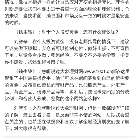
情况，像
技术指标
一样的让自己应对万变的指标变化。理性的
判断是要让我们不要太过于看重一方面的理论和理解思维，总
的来说，当技术面，消息面和市场反应一致的时候才是最安全
的时候。
《钱生钱》：对于个人投资黄金，您有什么建议呢?
刘智辛：在个人投资黄金，没有老师指导的情况下，建议
可以先做下模拟，实仓者可以控制仓位，做好止损，不可盲目
下单，尽量多看少做，积累经验。不要交不必要的学费。毕竟
你不嫌贵，我还觉得可惜了呢。
《钱生钱》：您听说过大象理财网(www.1001.cn)吗?这里
聚集了中国最棒操盘手，他们可以在瞬间募集到自己的所需要
的资金，发布自己擅长的理财产品，比如股票产品、外汇产
品、黄金产品、债券产品等等。盈利后，按照事先约定的分成
比例，和合伙人分成。您觉的这个网站怎么样?
刘智辛：之前就听说过大象理财网，但是一致都没有详细
的了解，最近去看了看，是反而非常不错的网站，后期我会重
点关注的，也希望在做投资和喜欢了解金融经济朋友们去了解
下，对大家很有帮助。