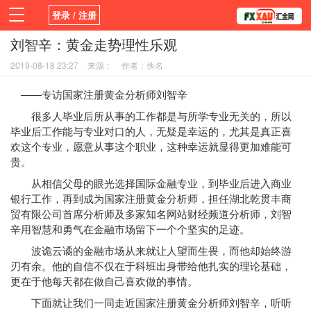
登录 / 注册
刘智辛：黄金走势理性乐观
首页
新闻
观点
货币
学院
2019-08-18 23:27
来源：
作者：佚名
平台
指标EA
书籍
视频
——专访国家注册黄金分析师刘智辛
很多人毕业后所从事的工作都是与所学专业无关的，所以
毕业后工作能与专业对口的人，无疑是幸运的，尤其是真正喜
欢这个专业，愿意从事这个职业，这种幸运就显得更加难能可
贵。
从相信父母的眼光选择国际金融专业，到毕业后进入商业
银行工作，再到成为国家注册黄金分析师，担任湖北乾贯丰商
贸有限公司首席分析师及多家知名网站财经频道分析师，刘智
辛用智慧和勇气在金融市场留下一个个坚实的足迹。
波诡云谲的金融市场从来就让人望而生畏，而他却始终游
刃有余。他的自信不仅在于科班出身带给他扎实的理论基础，
更在于他每天都在做自己喜欢做的事情。
下面就让我们一同走近国家注册黄金分析师刘智辛，听听