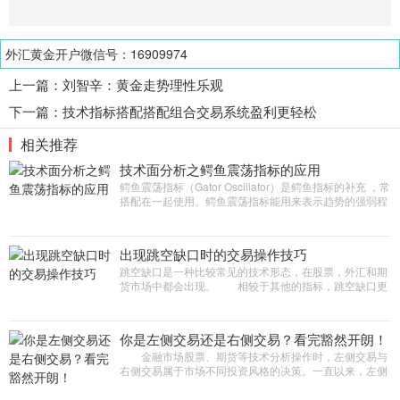
外汇黄金开户微信号：16909974
上一篇：
刘智辛：黄金走势理性乐观
下一篇：
技术指标搭配搭配组合交易系统盈利更轻松
相关推荐
技术面分析之鳄鱼震荡指标的应用
鳄鱼震荡指标（Gator Oscillator）是鳄鱼指标的补充 ，常
搭配在一起使用。鳄鱼震荡指标能用来表示趋势的强弱程
度，但不能表示涨跌。 认识鳄鱼震荡指标 鳄鱼震荡指标
与鳄鱼指标非常
出现跳空缺口时的交易操作技巧
跳空缺口是一种比较常见的技术形态，在股票，外汇和期
货市场中都会出现。 相较于其他的指标，跳空缺口更
容易识别，对于大部分交易者来说，是非常好的交易机
会，而且操作也很简单。好
你是左侧交易还是右侧交易？看完豁然开朗！
金融市场股票、期货等技术分析操作时，左侧交易与
右侧交易属于市场不同投资风格的决策。一直以来，左侧
交易和右侧交易就像交易江湖两大门派，两派之间一直恩
怨不断，难分伯仲。