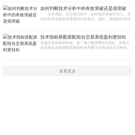
如何判断技术分析中的有效突破还是假突破
众所周知，在交易过程中，趋向线的突破对买入、卖
出时机等选择具有重要的分析意义。因此，搞清趋向线何
时突破，是有效的突破还是非有效的突破，于投资者而言
是至关重要的。 本
技术指标搭配搭配组合交易系统盈利更轻松
在做交易策略的时候，除了极少数用裸K交易的，多数交
易员都会选择搭配经典指标来判断方向和决定买卖时机。
了解部分经典指标的特点 KDJ指标是为了追求短线操作的
安全度而设计的
查看更多
首页
新闻
学院
指标