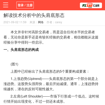
登录 / 注册
解读技术分析中的头肩底形态
首页
新闻
观点
货币
学院
2021-09-02 11:59
来源：
网络
作者：carey
平台
指标EA
书籍
视频
本文并非针对高阶交易者，而是适合任何水平的交易者
看，无论你是新手还是有较长经验的交易者，相信都能从这篇
经验分享中得到一些启示。
一、头肩底形态的构成
(图1)
上图中已经标出了头肩底形态的5个重要构成要素：
1.上涨趋势(Uptrend)——头肩底形态的第一个部分就是上
涨趋势。这股势头强而快，最后开始减缓。通常，上涨趋势持
续越长，潜在的反转可能性越大。
2.左肩(Left Shoulder)——市场下行形成一个低点。这时候
行情开始出现变化，不过一切还未成形。