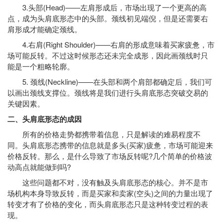
3.头部(Head)——左肩形成后，市场出现了一个更高的高
点，成为头肩底形态中的头部。颈线初见端倪，但是还需要右
肩形成才能确定颈线。
4.右肩(Right Shoulder)——右肩的形成意味着买家疲惫，市
场可能反转。不过这时候形态还未完全成形，因此画颈线时只
能是一个粗略轮廓。
5. 颈线(Neckline)——在头部和两个肩部都确定后，我们可
以画出颈线支撑位。颈线将是我们进行头肩底形态突破交易的
关键因素。
二、头肩底形态的成因
所有的价格走势都携带着信息，只是解读的难易程度不
同。头肩底形态携带的信息就是多头(买家)疲惫，市场可能迎来
价格反转。那么，是什么导致了市场反转呢?几个简单的价格波
动高点就能做到吗?
这些问题都不对，没有触及头肩底形态的核心。并不是市
场机构本身导致反转，而是买家和卖家(空头)之间的力量出现了
转变才有了价格的变化，而头肩底形态只是这种转变过程的表
现。